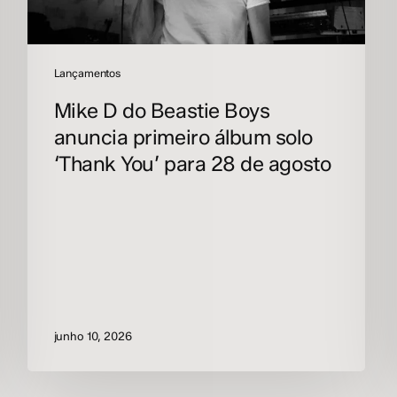
‘Thank
You’
para
28
Lançamentos
de
Mike D do Beastie Boys
agosto
anuncia primeiro álbum solo
‘Thank You’ para 28 de agosto
junho 10, 2026