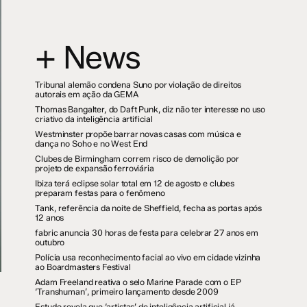
+ News
Tribunal alemão condena Suno por violação de direitos
autorais em ação da GEMA
Thomas Bangalter, do Daft Punk, diz não ter interesse no uso
criativo da inteligência artificial
Westminster propõe barrar novas casas com música e
dança no Soho e no West End
Clubes de Birmingham correm risco de demolição por
projeto de expansão ferroviária
Ibiza terá eclipse solar total em 12 de agosto e clubes
preparam festas para o fenômeno
Tank, referência da noite de Sheffield, fecha as portas após
12 anos
fabric anuncia 30 horas de festa para celebrar 27 anos em
outubro
Polícia usa reconhecimento facial ao vivo em cidade vizinha
ao Boardmasters Festival
Adam Freeland reativa o selo Marine Parade com o EP
‘Transhuman’, primeiro lançamento desde 2009
Estudo revela que ‘artistas’ de inteligência artificial já