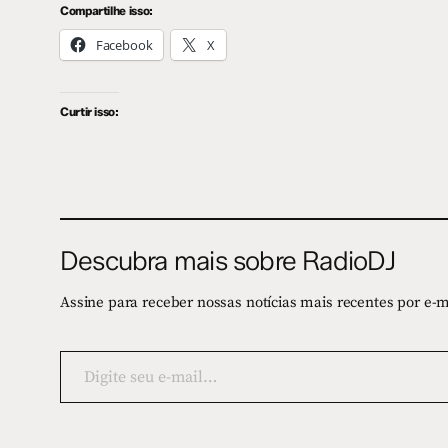
Compartilhe isso:
Facebook
X
Curtir isso:
Descubra mais sobre RadioDJ
Assine para receber nossas notícias mais recentes por e-m
Digite
seu
e-
mail…