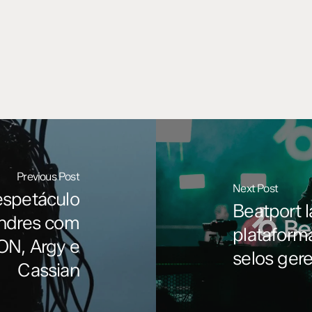
Previous Post
Next Post
espetáculo
Beatport 
ndres com
plataforma
ON, Argy e
selos ger
Cassian