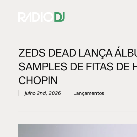
Skip
to
main
content
ZEDS DEAD LANÇA ÁL
Hit enter to search or ESC to close
SAMPLES DE FITAS DE 
CHOPIN
julho 2nd, 2026
Lançamentos