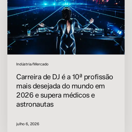
de
DJ
é
a
10ª
profissão
mais
desejada
do
Indústria/Mercado
mundo
em
Carreira de DJ é a 10ª profissão
2026
mais desejada do mundo em
e
2026 e supera médicos e
supera
médicos
astronautas
e
astronautas
julho 6, 2026