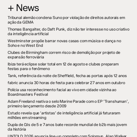
+ News
Tribunal alemão condena Suno por violação de direitos autorais em
ação da GEMA
Thomas Bangalter, do Daft Punk, diz não ter interesse no uso criativo
da inteligência artificial
Westminster propõe barrar novas casas com música e dança no
Soho e no West End
Clubes de Birmingham correm risco de demolição por projeto de
expansão ferroviária
Ibiza terá eclipse solar total em 12 de agosto e clubes preparam
festas para o fenômeno
Tank, referência da noite de Sheffield, fecha as portas após 12 anos
fabric anuncia 30 horas de festa para celebrar 27 anos em outubro
Polícia usa reconhecimento facial ao vivo em cidade vizinha ao
Boardmasters Festival
Adam Freeland reativa o selo Marine Parade com o EP ‘Transhuman’,
primeiro lançamento desde 2009
Estudo revela que ‘artistas’ de inteligência artificial já faturaram
milhões em streaming
Dupla de DJs de 5 e 7 anos bate recorde mundial de b2b mais jovem
da história
UNTOLD 2026 anuncia line-up completo com Solomun, Alan Walker