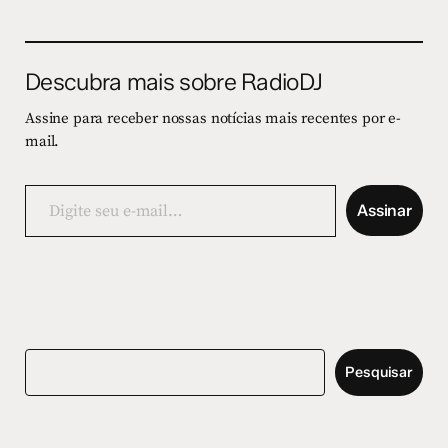
Descubra mais sobre RadioDJ
Assine para receber nossas notícias mais recentes por e-
mail.
Digite
seu
Assinar
e-
mail…
Pesquisar