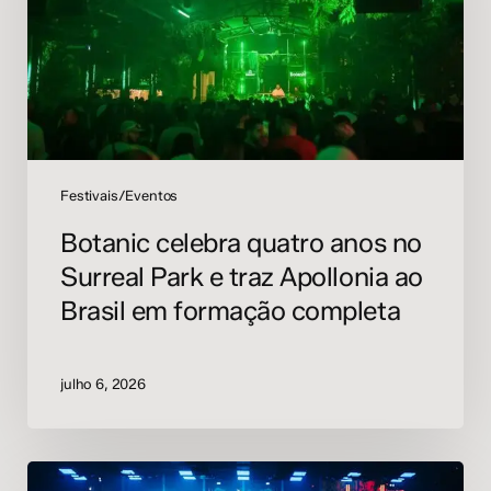
Surreal
Park
e
traz
Apollonia
ao
Brasil
em
Festivais/Eventos
formação
Botanic celebra quatro anos no
completa
Surreal Park e traz Apollonia ao
Brasil em formação completa
julho 6, 2026
Carreira