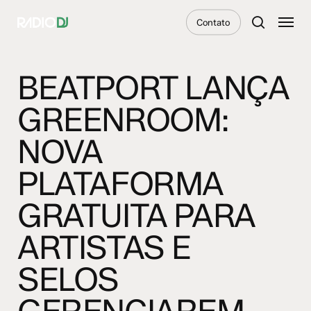
Skip
Menu
Contato
to
search
main
content
BEATPORT LANÇA
GREENROOM:
NOVA
PLATAFORMA
GRATUITA PARA
ARTISTAS E
SELOS