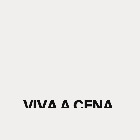
V
I
V
A
A
C
E
N
A
.
S
I
N
T
A
O
S
O
M
.
electronic music news + content