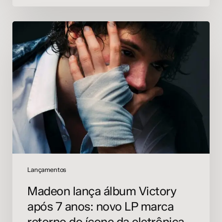
Madeon
lança
álbum
Victory
após
7
anos:
novo
LP
marca
retorno
do
ícone
Lançamentos
da
Madeon lança álbum Victory
eletrônica
após 7 anos: novo LP marca
retorno do ícone da eletrônica