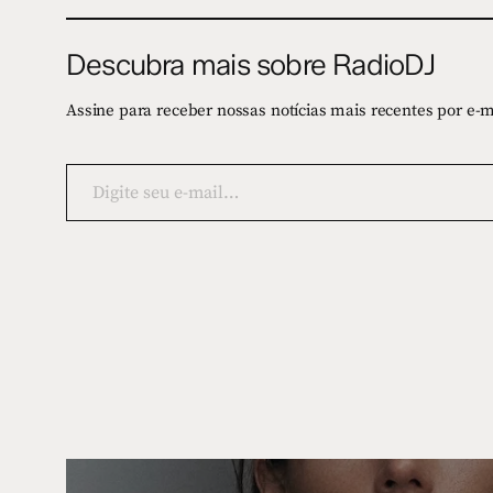
Descubra mais sobre RadioDJ
Assine para receber nossas notícias mais recentes por e-m
Digite
seu
e-
mail…