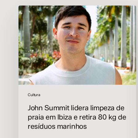
John
Summit
lidera
limpeza
de
praia
em
Ibiza
e
retira
80
kg
de
Cultura
resíduos
John Summit lidera limpeza de
marinhos
praia em Ibiza e retira 80 kg de
resíduos marinhos