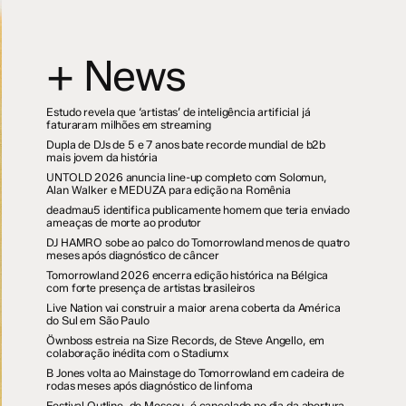
+ News
Estudo revela que ‘artistas’ de inteligência artificial já
faturaram milhões em streaming
Dupla de DJs de 5 e 7 anos bate recorde mundial de b2b
mais jovem da história
UNTOLD 2026 anuncia line-up completo com Solomun,
Alan Walker e MEDUZA para edição na Romênia
deadmau5 identifica publicamente homem que teria enviado
ameaças de morte ao produtor
DJ HAMRO sobe ao palco do Tomorrowland menos de quatro
meses após diagnóstico de câncer
Tomorrowland 2026 encerra edição histórica na Bélgica
com forte presença de artistas brasileiros
Live Nation vai construir a maior arena coberta da América
do Sul em São Paulo
Öwnboss estreia na Size Records, de Steve Angello, em
colaboração inédita com o Stadiumx
B Jones volta ao Mainstage do Tomorrowland em cadeira de
rodas meses após diagnóstico de linfoma
Festival Outline, de Moscou, é cancelado no dia da abertura