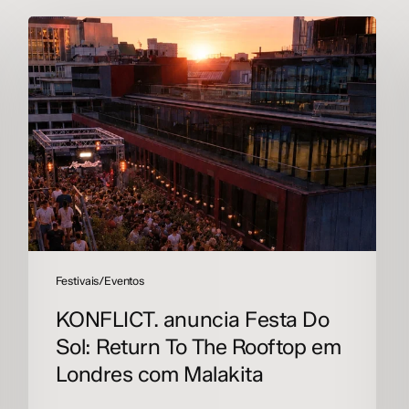
KONFLICT.
anuncia
Festa
Do
Sol:
Return
To
The
Rooftop
em
Londres
com
Malakita
Festivais/Eventos
KONFLICT. anuncia Festa Do
Sol: Return To The Rooftop em
Londres com Malakita