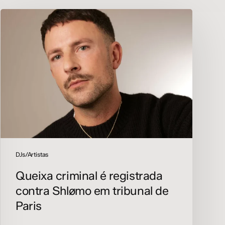
Queixa
criminal
é
registrada
contra
Shlømo
em
tribunal
de
Paris
DJs/Artistas
Queixa criminal é registrada
contra Shlømo em tribunal de
Paris