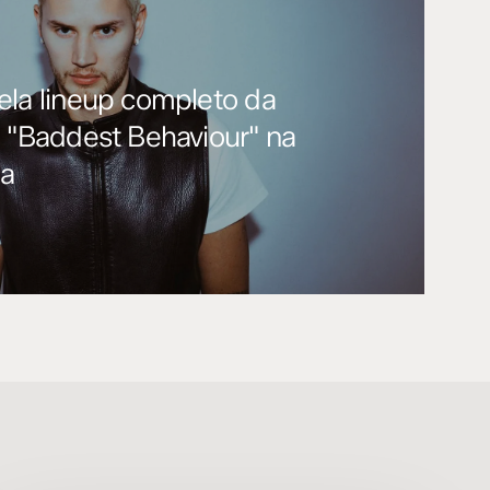
ela lineup completo da
a "Baddest Behaviour" na
za