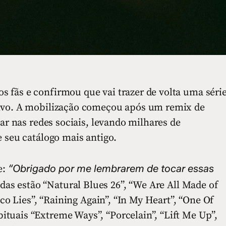
 fãs e confirmou que vai trazer de volta uma séri
vivo. A mobilização começou após um remix de
zar nas redes sociais, levando milhares de
e seu catálogo mais antigo.
“Obrigado por me lembrarem de tocar essas
e:
adas estão “Natural Blues 26”, “We Are All Made of
sco Lies”, “Raining Again”, “In My Heart”, “One Of
tuais “Extreme Ways”, “Porcelain”, “Lift Me Up”,