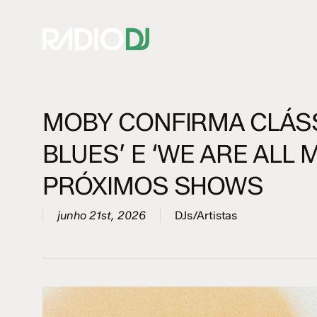
Skip
to
main
content
MOBY CONFIRMA CLÁS
Hit enter to search or ESC to close
BLUES’ E ‘WE ARE ALL 
PRÓXIMOS SHOWS
junho 21st, 2026
DJs/Artistas