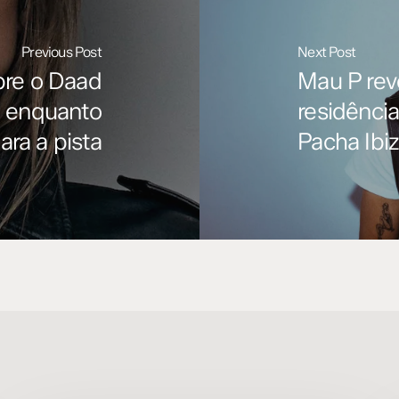
Previous Post
Next Post
bre o Daad
Mau P rev
a enquanto
residênci
ara a pista
Pacha Ibi