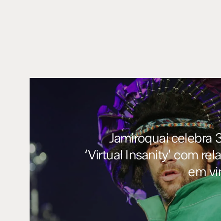
Jamiroquai celebra 
‘Virtual Insanity’ com r
em vi