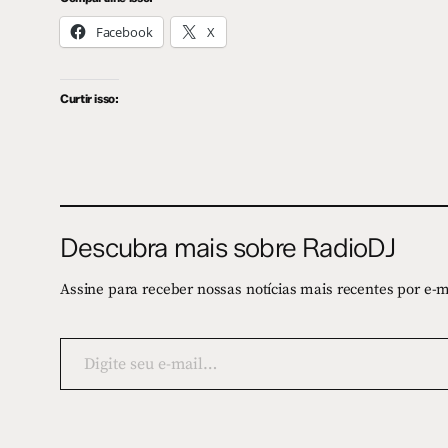
Facebook
X
Curtir isso:
Descubra mais sobre RadioDJ
Assine para receber nossas notícias mais recentes por e-m
Digite
seu
e-
mail…