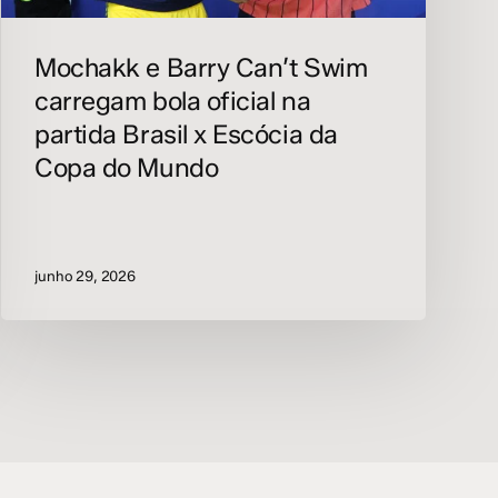
x
Escócia
Mochakk e Barry Can’t Swim
da
carregam bola oficial na
Copa
do
partida Brasil x Escócia da
Mundo
Copa do Mundo
junho 29, 2026