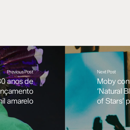
Previous Post
Next Post
30 anos de
Moby conf
elançamento
‘Natural B
nil amarelo
of Stars’