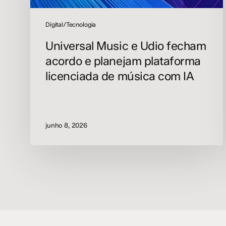
música
com
Digital/Tecnologia
IA
Universal Music e Udio fecham
acordo e planejam plataforma
licenciada de música com IA
junho 8, 2026