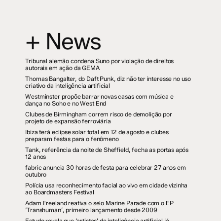
+ News
Tribunal alemão condena Suno por violação de direitos
autorais em ação da GEMA
Thomas Bangalter, do Daft Punk, diz não ter interesse no uso
criativo da inteligência artificial
Westminster propõe barrar novas casas com música e
dança no Soho e no West End
Clubes de Birmingham correm risco de demolição por
projeto de expansão ferroviária
Ibiza terá eclipse solar total em 12 de agosto e clubes
preparam festas para o fenômeno
Tank, referência da noite de Sheffield, fecha as portas após
12 anos
fabric anuncia 30 horas de festa para celebrar 27 anos em
outubro
Polícia usa reconhecimento facial ao vivo em cidade vizinha
ao Boardmasters Festival
Adam Freeland reativa o selo Marine Parade com o EP
‘Transhuman’, primeiro lançamento desde 2009
Estudo revela que ‘artistas’ de inteligência artificial já