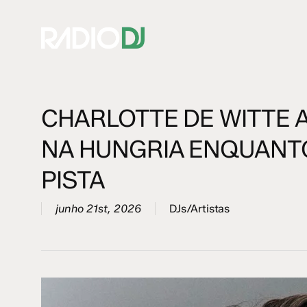
Skip
to
main
content
CHARLOTTE DE WITTE 
Hit enter to search or ESC to close
NA HUNGRIA ENQUANT
PISTA
junho 21st, 2026
DJs/Artistas