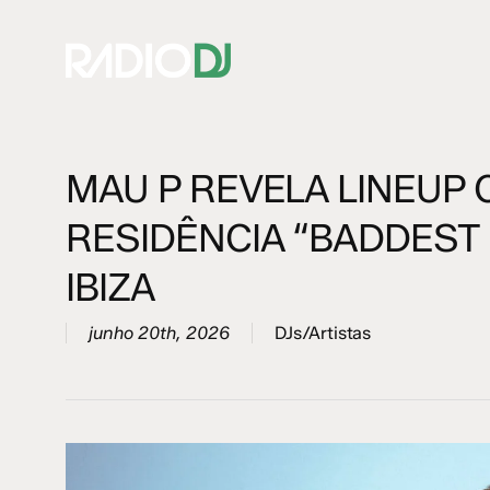
Skip
to
main
content
MAU P REVELA LINEUP
Hit enter to search or ESC to close
RESIDÊNCIA “BADDEST
IBIZA
junho 20th, 2026
DJs/Artistas