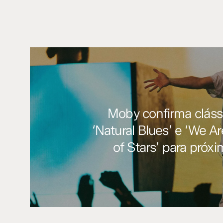
Moby confirma clás
‘Natural Blues’ e ‘We A
of Stars’ para próx