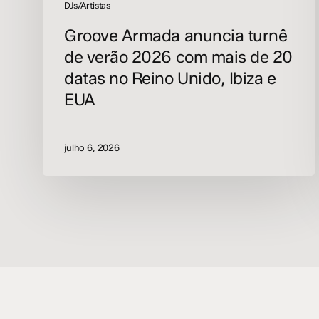
no
DJs/Artistas
Reino
Groove Armada anuncia turnê
Unido,
Ibiza
de verão 2026 com mais de 20
e
datas no Reino Unido, Ibiza e
EUA
EUA
julho 6, 2026