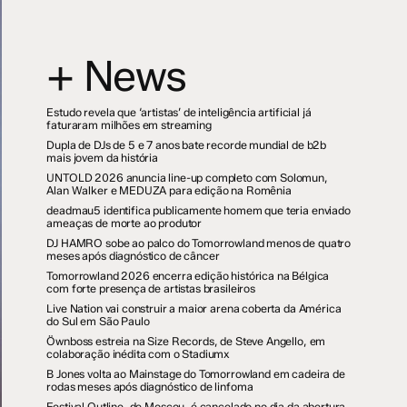
+ News
Estudo revela que ‘artistas’ de inteligência artificial já
faturaram milhões em streaming
Dupla de DJs de 5 e 7 anos bate recorde mundial de b2b
mais jovem da história
UNTOLD 2026 anuncia line-up completo com Solomun,
Alan Walker e MEDUZA para edição na Romênia
deadmau5 identifica publicamente homem que teria enviado
ameaças de morte ao produtor
DJ HAMRO sobe ao palco do Tomorrowland menos de quatro
meses após diagnóstico de câncer
Tomorrowland 2026 encerra edição histórica na Bélgica
com forte presença de artistas brasileiros
Live Nation vai construir a maior arena coberta da América
do Sul em São Paulo
Öwnboss estreia na Size Records, de Steve Angello, em
colaboração inédita com o Stadiumx
B Jones volta ao Mainstage do Tomorrowland em cadeira de
rodas meses após diagnóstico de linfoma
Festival Outline, de Moscou, é cancelado no dia da abertura