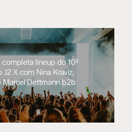
2 completa lineup do 10º
o J2 X com Nina Kraviz,
s e Marcel Dettmann b2b