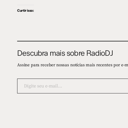
Curtir isso:
Descubra mais sobre RadioDJ
Assine para receber nossas notícias mais recentes por e-m
Digite
seu
e-
mail…