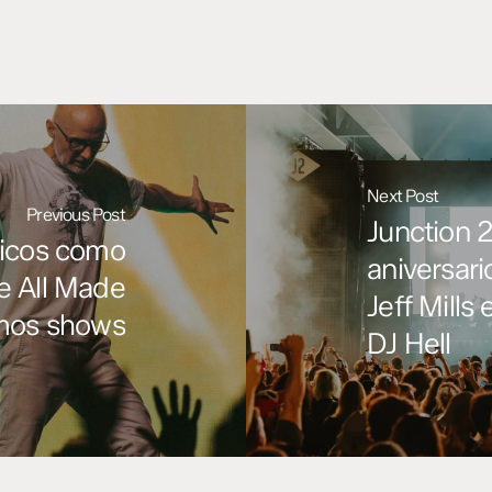
Next Post
Previous Post
Junction 
sicos como
aniversari
re All Made
Jeff Mill
imos shows
DJ Hell