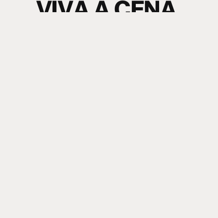
V
I
V
A
A
C
E
N
A
.
S
I
N
T
A
O
S
O
M
.
electronic music news + content
Nome
Sobrenome
Email