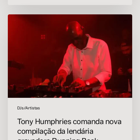
Tony
Humphries
comanda
nova
compilação
da
lendária
gravadora
Running
Back
DJs/Artistas
Tony Humphries comanda nova
compilação da lendária