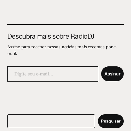
Descubra mais sobre RadioDJ
Assine para receber nossas notícias mais recentes por e-
mail.
Digite
seu
Assinar
e-
mail…
Pesquisar