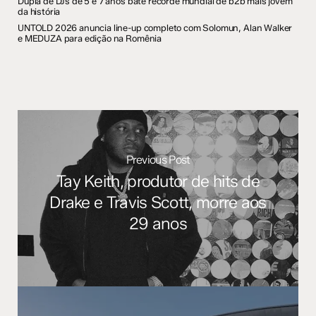
Dupla de DJs de 5 e 7 anos bate recorde mundial de b2b mais jovem
da história
UNTOLD 2026 anuncia line-up completo com Solomun, Alan Walker
e MEDUZA para edição na Romênia
Previous Post
Tay Keith, produtor de hits de
Drake e Travis Scott, morre aos
29 anos