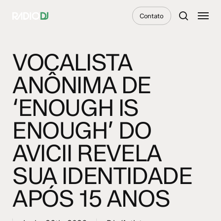
Skip
Menu
Contato
to
search
main
content
VOCALISTA
ANÔNIMA DE
‘ENOUGH IS
ENOUGH’ DO
AVICII REVELA
SUA IDENTIDADE
APÓS 15 ANOS