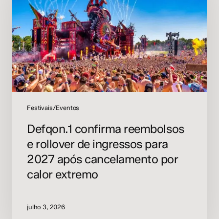
e
rollover
de
ingressos
para
2027
após
cancelamento
por
calor
Festivais/Eventos
extremo
Defqon.1 confirma reembolsos
e rollover de ingressos para
2027 após cancelamento por
calor extremo
julho 3, 2026