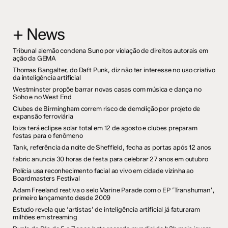
+ News
Tribunal alemão condena Suno por violação de direitos autorais em
ação da GEMA
Thomas Bangalter, do Daft Punk, diz não ter interesse no uso criativo
da inteligência artificial
Westminster propõe barrar novas casas com música e dança no
Soho e no West End
Clubes de Birmingham correm risco de demolição por projeto de
expansão ferroviária
Ibiza terá eclipse solar total em 12 de agosto e clubes preparam
festas para o fenômeno
Tank, referência da noite de Sheffield, fecha as portas após 12 anos
fabric anuncia 30 horas de festa para celebrar 27 anos em outubro
Polícia usa reconhecimento facial ao vivo em cidade vizinha ao
Boardmasters Festival
Adam Freeland reativa o selo Marine Parade com o EP ‘Transhuman’,
primeiro lançamento desde 2009
Estudo revela que ‘artistas’ de inteligência artificial já faturaram
milhões em streaming