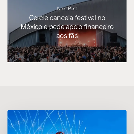
Next Post
Cercle cancela festival no
México e pede apoio financeiro
aos fãs
Defqon.1
confirma
reembolsos