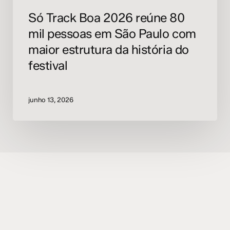
estrutura
Só Track Boa 2026 reúne 80
da
mil pessoas em São Paulo com
história
do
maior estrutura da história do
festival
festival
junho 13, 2026