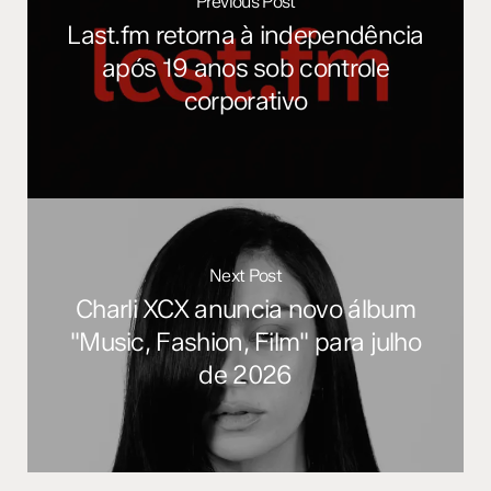
Previous Post
Last.fm retorna à independência
após 19 anos sob controle
corporativo
Next Post
Charli XCX anuncia novo álbum
"Music, Fashion, Film" para julho
de 2026