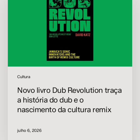
Dub
Revolution
traça
a
história
do
dub
e
o
nascimento
da
Cultura
cultura
Novo livro Dub Revolution traça
remix
a história do dub e o
nascimento da cultura remix
julho 6, 2026