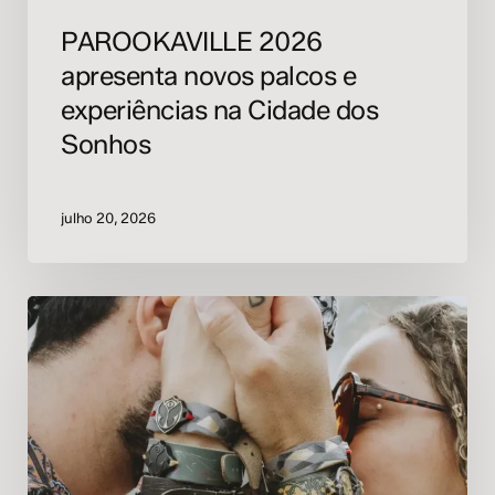
PAROOKAVILLE 2026
apresenta novos palcos e
experiências na Cidade dos
Sonhos
julho 20, 2026
Tomorrowland
2026
revela
pulseiras
com
design
surrealista
inspirado