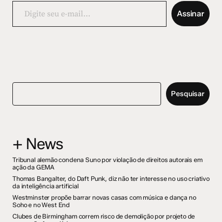
Digite
seu
Assinar
e-
mail…
Pesquisar
+ News
Tribunal alemão condena Suno por violação de direitos autorais em
ação da GEMA
Thomas Bangalter, do Daft Punk, diz não ter interesse no uso criativo
da inteligência artificial
Westminster propõe barrar novas casas com música e dança no
Soho e no West End
Clubes de Birmingham correm risco de demolição por projeto de