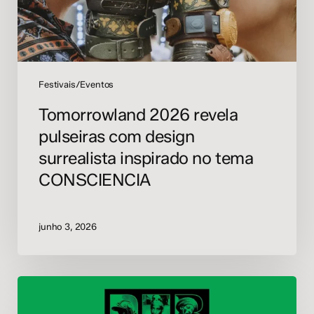
no
tema
CONSCIENCIA
Festivais/Eventos
Tomorrowland 2026 revela
pulseiras com design
surrealista inspirado no tema
CONSCIENCIA
junho 3, 2026
Novo
livro