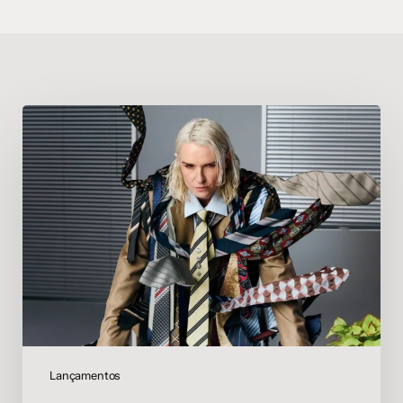
HAAi
anuncia
novo
álbum
‘DIGITiSE’
e
compartilha
faixa-
título;
ouça
Lançamentos