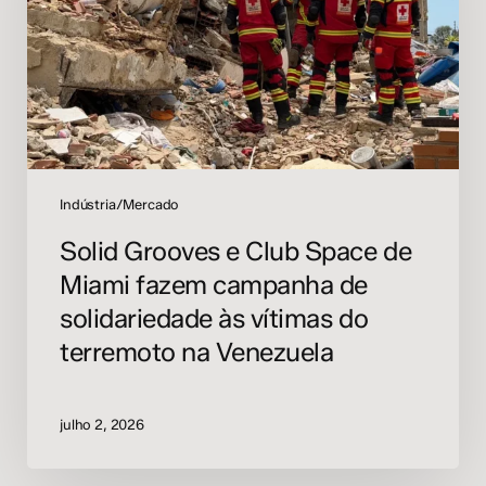
de
Miami
fazem
campanha
de
solidariedade
às
vítimas
Indústria/Mercado
do
Solid Grooves e Club Space de
terremoto
Miami fazem campanha de
na
Venezuela
solidariedade às vítimas do
terremoto na Venezuela
julho 2, 2026