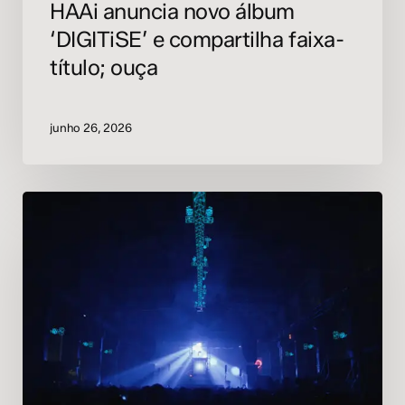
HAAi anuncia novo álbum
‘DIGITiSE’ e compartilha faixa-
título; ouça
junho 26, 2026
Festival
Outline,
de
Moscou,
é
cancelado
no
dia
da
abertura