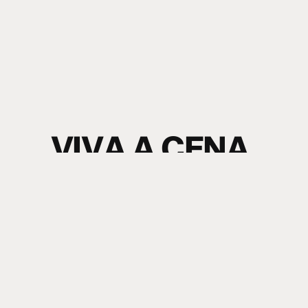
V
I
V
A
A
C
E
N
A
.
S
I
N
T
A
O
S
O
M
.
electronic music news + content
Nome