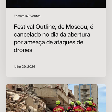
por
ameaça
de
Festivais/Eventos
ataques
Festival Outline, de Moscou, é
de
cancelado no dia da abertura
drones
por ameaça de ataques de
drones
julho 29, 2026
Solid
Grooves
e
Club
Space