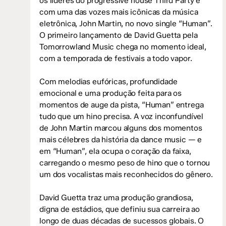
os líderes do progressive house Third Party e
com uma das vozes mais icônicas da música
eletrônica, John Martin, no novo single “Human”.
O primeiro lançamento de David Guetta pela
Tomorrowland Music chega no momento ideal,
com a temporada de festivais a todo vapor.
Com melodias eufóricas, profundidade
emocional e uma produção feita para os
momentos de auge da pista, “Human” entrega
tudo que um hino precisa. A voz inconfundível
de John Martin marcou alguns dos momentos
mais célebres da história da dance music — e
em “Human”, ela ocupa o coração da faixa,
carregando o mesmo peso de hino que o tornou
um dos vocalistas mais reconhecidos do gênero.
David Guetta traz uma produção grandiosa,
digna de estádios, que definiu sua carreira ao
longo de duas décadas de sucessos globais. O