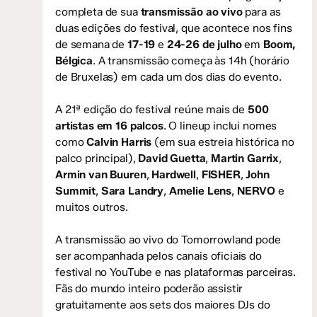
completa de sua
transmissão ao vivo
para as
duas edições do festival, que acontece nos fins
de semana de
17-19
e
24-26 de julho
em
Boom,
Bélgica
. A transmissão começa às 14h (horário
de Bruxelas) em cada um dos dias do evento.
A 21ª edição do festival reúne mais de
500
artistas em 16 palcos
. O lineup inclui nomes
como
Calvin Harris
(em sua estreia histórica no
palco principal),
David Guetta
,
Martin Garrix
,
Armin van Buuren
,
Hardwell
,
FISHER
,
John
Summit
,
Sara Landry
,
Amelie Lens
,
NERVO
e
muitos outros.
A transmissão ao vivo do Tomorrowland pode
ser acompanhada pelos canais oficiais do
festival no YouTube e nas plataformas parceiras.
Fãs do mundo inteiro poderão assistir
gratuitamente aos sets dos maiores DJs do