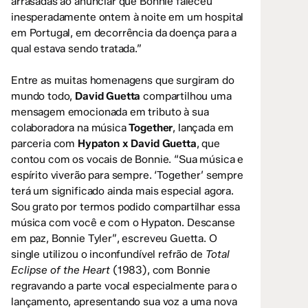
arrasadas ao anunciar que Bonnie faleceu
inesperadamente ontem à noite em um hospital
em Portugal, em decorrência da doença para a
qual estava sendo tratada.”
Entre as muitas homenagens que surgiram do
mundo todo,
David Guetta
compartilhou uma
mensagem emocionada em tributo à sua
colaboradora na música
Together
, lançada em
parceria com
Hypaton x David Guetta
, que
contou com os vocais de Bonnie. “Sua música e
espírito viverão para sempre. ‘Together’ sempre
terá um significado ainda mais especial agora.
Sou grato por termos podido compartilhar essa
música com você e com o Hypaton. Descanse
em paz, Bonnie Tyler”, escreveu Guetta. O
single utilizou o inconfundível refrão de
Total
Eclipse of the Heart
(1983), com Bonnie
regravando a parte vocal especialmente para o
lançamento, apresentando sua voz a uma nova