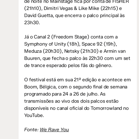
de noite no Mainstage fica por conta de FISHER
(21h10), Dimitri Vegas & Like Mike (22h15) e
David Guetta, que encerra o palco principal às
23h30.
Já o Canal 2 (Freedom Stage) conta com a
Symphony of Unity (18h), Space 92 (19h),
Meduza (20h30), Netsky (21h30) e Armin van
Buuren, que fecha o palco às 22h30 com um set
de trance esperado pelos fãs do gênero.
O festival está em sua 21ª edição e acontece em
Boom, Bélgica, com o segundo final de semana
programado para 24 a 26 de julho. As
transmissões ao vivo dos dois palcos estão
disponíveis no canal oficial do Tomorrowland no
YouTube.
Fonte:
We Rave You