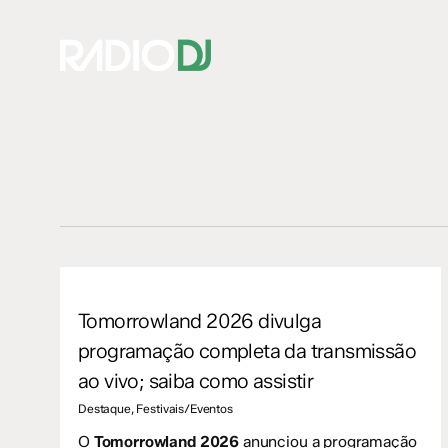
Skip
to
main
content
Hit enter to search or ESC to close
Tomorrowland 2026 divulga
programação completa da transmissão
ao vivo; saiba como assistir
Destaque
,
Festivais/Eventos
O
Tomorrowland 2026
anunciou a programação