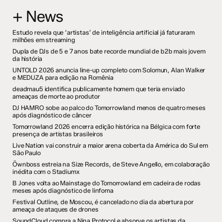
+ News
Estudo revela que ‘artistas’ de inteligência artificial já faturaram
milhões em streaming
Dupla de DJs de 5 e 7 anos bate recorde mundial de b2b mais jovem
da história
UNTOLD 2026 anuncia line-up completo com Solomun, Alan Walker
e MEDUZA para edição na Romênia
deadmau5 identifica publicamente homem que teria enviado
ameaças de morte ao produtor
DJ HAMRO sobe ao palco do Tomorrowland menos de quatro meses
após diagnóstico de câncer
Tomorrowland 2026 encerra edição histórica na Bélgica com forte
presença de artistas brasileiros
Live Nation vai construir a maior arena coberta da América do Sul em
São Paulo
Öwnboss estreia na Size Records, de Steve Angello, em colaboração
inédita com o Stadiumx
B Jones volta ao Mainstage do Tomorrowland em cadeira de rodas
meses após diagnóstico de linfoma
Festival Outline, de Moscou, é cancelado no dia da abertura por
ameaça de ataques de drones
SoundCloud compra a Nina Protocol e absorve os artistas da