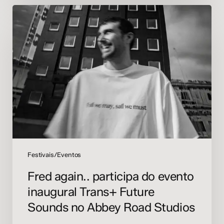
Fred
again..
participa
do
evento
inaugural
Trans+
Future
Sounds
no
Abbey
Road
Studios
Festivais/Eventos
Fred again.. participa do evento
inaugural Trans+ Future
Sounds no Abbey Road Studios