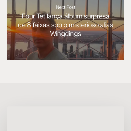
Next Post
Four Tet lança álbum surpresa
de 8 faixas sob o misterioso alias
Wingdings
Boards
of
Canada
lança