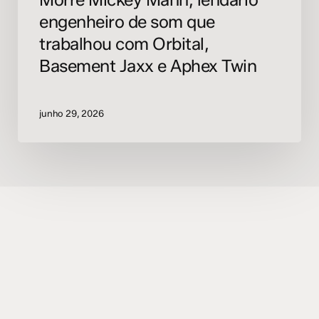
Aphex
engenheiro de som que
Twin
trabalhou com Orbital,
Basement Jaxx e Aphex Twin
junho 29, 2026