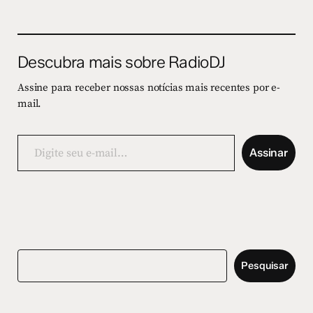
Descubra mais sobre RadioDJ
Assine para receber nossas notícias mais recentes por e-
mail.
Digite
seu
Assinar
e-
mail…
Pesquisar