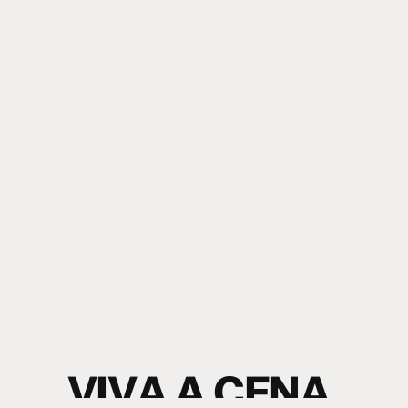
V
I
V
A
A
C
E
N
A
.