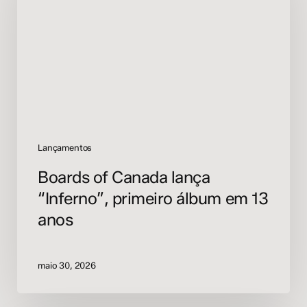
“Inferno”,
primeiro
álbum
em
13
anos
Lançamentos
Boards of Canada lança
“Inferno”, primeiro álbum em 13
anos
maio 30, 2026