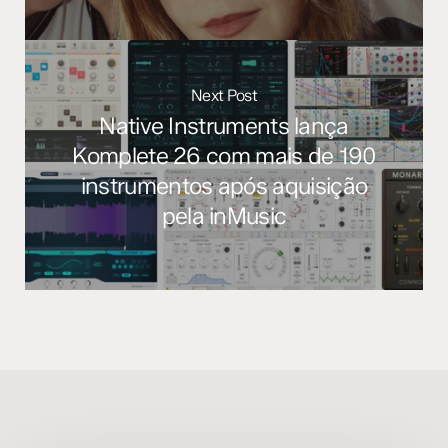
Next Post
Native Instruments lança
Komplete 26 com mais de 190
instrumentos após aquisição
pela inMusic