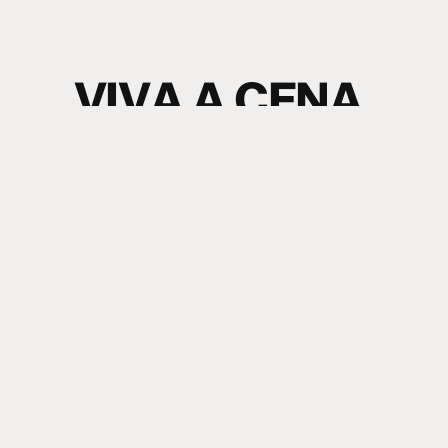
V
I
V
A
A
C
E
N
A
.
S
I
N
T
A
O
S
O
M
.
electronic music news + content
Nome
Sobrenome