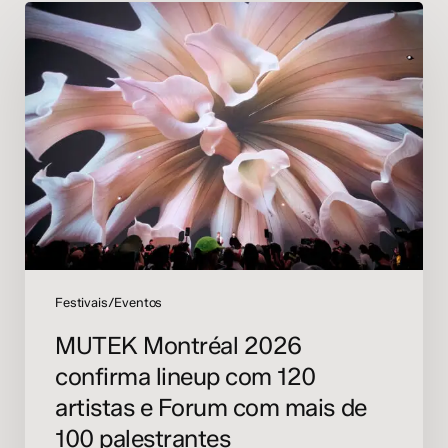
MUTEK
Montréal
2026
confirma
lineup
com
120
artistas
e
Forum
com
mais
de
Festivais/Eventos
100
MUTEK Montréal 2026
palestrantes
confirma lineup com 120
artistas e Forum com mais de
100 palestrantes