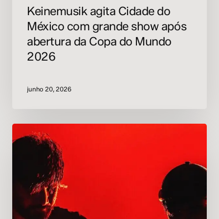
Mundo
Keinemusik agita Cidade do
2026
México com grande show após
abertura da Copa do Mundo
2026
junho 20, 2026
Skrillex
lança
single
‘Thistle’
com
Blawan,
Randomer
e