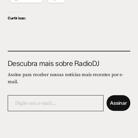
Curtir isso:
Descubra mais sobre RadioDJ
Assine para receber nossas notícias mais recentes por e-
mail.
Digite
seu
Assinar
e-
mail…