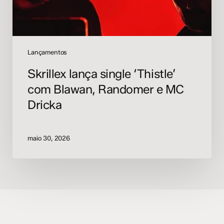
MC
Dricka
Lançamentos
Skrillex lança single ‘Thistle’
com Blawan, Randomer e MC
Dricka
maio 30, 2026