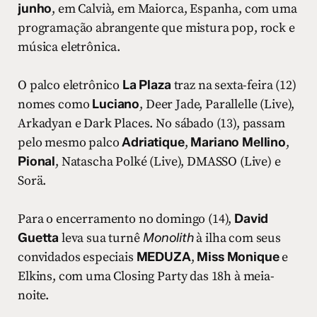
junho
, em Calvià, em Maiorca, Espanha, com uma
programação abrangente que mistura pop, rock e
música eletrônica.
O palco eletrônico
La Plaza
traz na sexta-feira (12)
nomes como
Luciano
, Deer Jade, Parallelle (Live),
Arkadyan e Dark Places. No sábado (13), passam
pelo mesmo palco
Adriatique
,
Mariano Mellino
,
Pional
, Natascha Polké (Live), DMASSO (Live) e
Sorä.
Para o encerramento no domingo (14),
David
Guetta
leva sua turnê
Monolith
à ilha com seus
convidados especiais
MEDUZA
,
Miss Monique
e
Elkins, com uma Closing Party das 18h à meia-
noite.