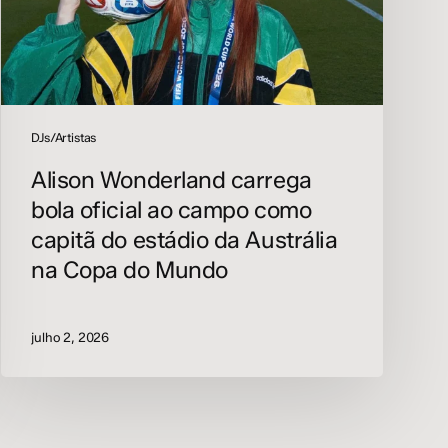
como
capitã
do
estádio
da
Austrália
DJs/Artistas
na
Alison Wonderland carrega
Copa
do
bola oficial ao campo como
Mundo
capitã do estádio da Austrália
na Copa do Mundo
julho 2, 2026