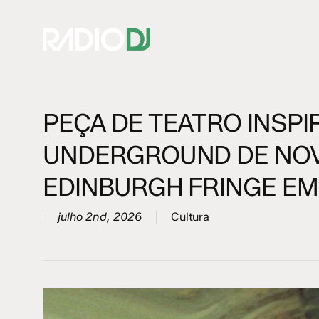
Skip
to
main
content
PEÇA DE TEATRO INSPI
Hit enter to search or ESC to close
UNDERGROUND DE NOV
EDINBURGH FRINGE E
julho 2nd, 2026
Cultura