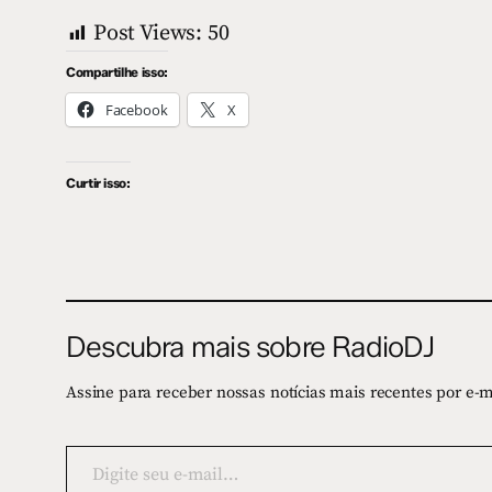
Post Views:
50
Compartilhe isso:
Facebook
X
Curtir isso:
Descubra mais sobre RadioDJ
Assine para receber nossas notícias mais recentes por e-m
Digite
seu
e-