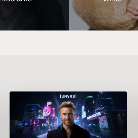
David
Guetta
anuncia
residencia
Galactic
Circus
no