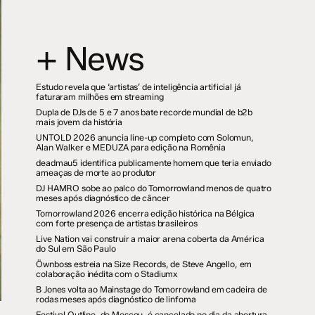
+ News
Estudo revela que ‘artistas’ de inteligência artificial já
faturaram milhões em streaming
Dupla de DJs de 5 e 7 anos bate recorde mundial de b2b
mais jovem da história
UNTOLD 2026 anuncia line-up completo com Solomun,
Alan Walker e MEDUZA para edição na Romênia
deadmau5 identifica publicamente homem que teria enviado
ameaças de morte ao produtor
DJ HAMRO sobe ao palco do Tomorrowland menos de quatro
meses após diagnóstico de câncer
Tomorrowland 2026 encerra edição histórica na Bélgica
com forte presença de artistas brasileiros
Live Nation vai construir a maior arena coberta da América
do Sul em São Paulo
Öwnboss estreia na Size Records, de Steve Angello, em
colaboração inédita com o Stadiumx
B Jones volta ao Mainstage do Tomorrowland em cadeira de
rodas meses após diagnóstico de linfoma
Festival Outline, de Moscou, é cancelado no dia da abertura