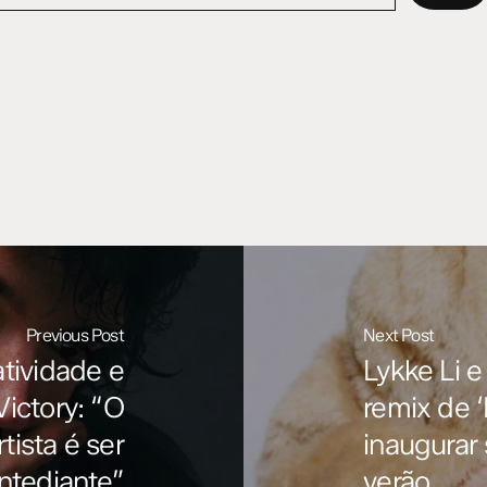
Previous Post
Next Post
atividade e
Lykke Li 
Victory: “O
remix de ‘
ista é ser
inaugurar
ntediante”
verão