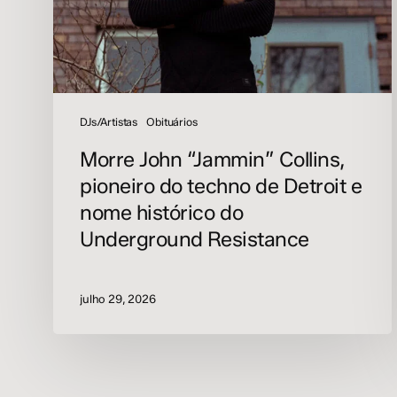
de
Detroit
e
nome
histórico
do
DJs/Artistas
Obituários
Underground
Morre John “Jammin” Collins,
Resistance
pioneiro do techno de Detroit e
nome histórico do
Underground Resistance
julho 29, 2026