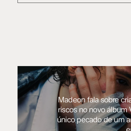
mail…
Madeon fala sobre cri
riscos no novo álbum 
único pecado de um art
e