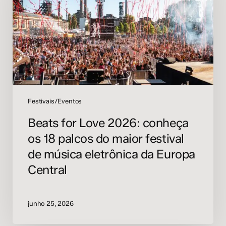
conheça
os
18
palcos
do
maior
festival
de
música
Festivais/Eventos
eletrônica
Beats for Love 2026: conheça
da
os 18 palcos do maior festival
Europa
Central
de música eletrônica da Europa
Central
junho 25, 2026