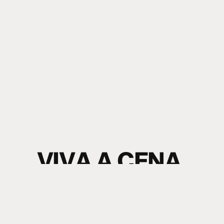
V
I
V
A
A
C
E
N
A
.
S
I
N
T
A
O
S
O
M
.
electronic music news + content