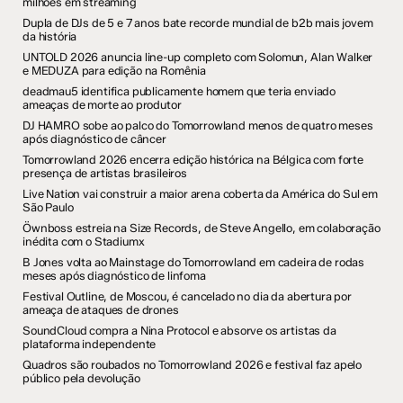
milhões em streaming
Dupla de DJs de 5 e 7 anos bate recorde mundial de b2b mais jovem
da história
UNTOLD 2026 anuncia line-up completo com Solomun, Alan Walker
e MEDUZA para edição na Romênia
deadmau5 identifica publicamente homem que teria enviado
ameaças de morte ao produtor
DJ HAMRO sobe ao palco do Tomorrowland menos de quatro meses
após diagnóstico de câncer
Tomorrowland 2026 encerra edição histórica na Bélgica com forte
presença de artistas brasileiros
Live Nation vai construir a maior arena coberta da América do Sul em
São Paulo
Öwnboss estreia na Size Records, de Steve Angello, em colaboração
inédita com o Stadiumx
B Jones volta ao Mainstage do Tomorrowland em cadeira de rodas
meses após diagnóstico de linfoma
Festival Outline, de Moscou, é cancelado no dia da abertura por
ameaça de ataques de drones
SoundCloud compra a Nina Protocol e absorve os artistas da
plataforma independente
Quadros são roubados no Tomorrowland 2026 e festival faz apelo
público pela devolução