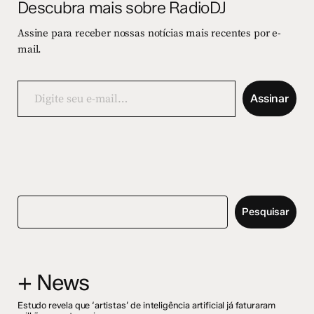
Descubra mais sobre RadioDJ
Assine para receber nossas notícias mais recentes por e-
mail.
Digite
seu
Assinar
e-
mail…
Pesquisar
+ News
Estudo revela que ‘artistas’ de inteligência artificial já faturaram