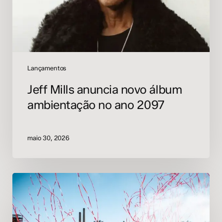
ano
2097
Lançamentos
Jeff Mills anuncia novo álbum
ambientação no ano 2097
maio 30, 2026
Beats
for
Love
2026: