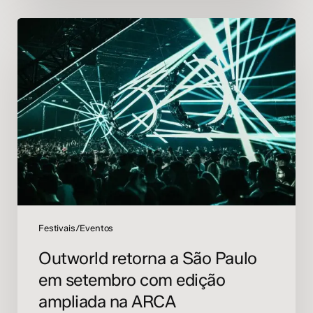
Outworld
retorna
a
São
Paulo
em
setembro
com
edição
ampliada
na
ARCA
Festivais/Eventos
Outworld retorna a São Paulo
em setembro com edição
ampliada na ARCA