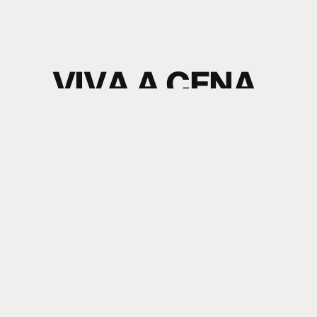
V
I
V
A
A
C
E
N
A
.
S
I
N
T
A
O
S
O
M
.
electronic music news + content
Nome
Sobrenome