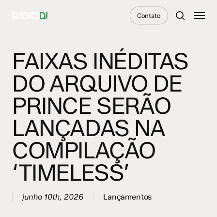
Skip
Menu
Contato
to
search
main
content
FAIXAS INÉDITAS
DO ARQUIVO DE
PRINCE SERÃO
LANÇADAS NA
COMPILAÇÃO
‘TIMELESS’
junho 10th, 2026
Lançamentos