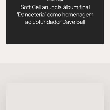
Soft Cell anuncia álbum final
‘Danceteria’ como homenagem
ao cofundador Dave Ball
Thomas
Bangalter
do
Daft
Punk