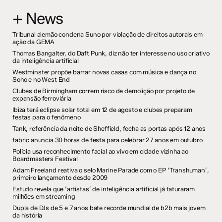
+ News
Tribunal alemão condena Suno por violação de direitos autorais em
ação da GEMA
Thomas Bangalter, do Daft Punk, diz não ter interesse no uso criativo
da inteligência artificial
Westminster propõe barrar novas casas com música e dança no
Soho e no West End
Clubes de Birmingham correm risco de demolição por projeto de
expansão ferroviária
Ibiza terá eclipse solar total em 12 de agosto e clubes preparam
festas para o fenômeno
Tank, referência da noite de Sheffield, fecha as portas após 12 anos
fabric anuncia 30 horas de festa para celebrar 27 anos em outubro
Polícia usa reconhecimento facial ao vivo em cidade vizinha ao
Boardmasters Festival
Adam Freeland reativa o selo Marine Parade com o EP ‘Transhuman’,
primeiro lançamento desde 2009
Estudo revela que ‘artistas’ de inteligência artificial já faturaram
milhões em streaming
Dupla de DJs de 5 e 7 anos bate recorde mundial de b2b mais jovem
da história