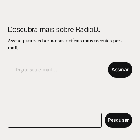
Descubra mais sobre RadioDJ
Assine para receber nossas notícias mais recentes por e-
mail.
Digite
seu
Assinar
e-
mail…
Pesquisar