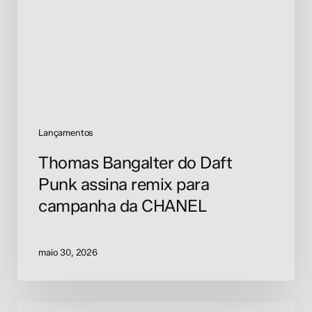
assina
remix
para
campanha
da
CHANEL
Lançamentos
Thomas Bangalter do Daft
Punk assina remix para
campanha da CHANEL
maio 30, 2026
Keinemusik