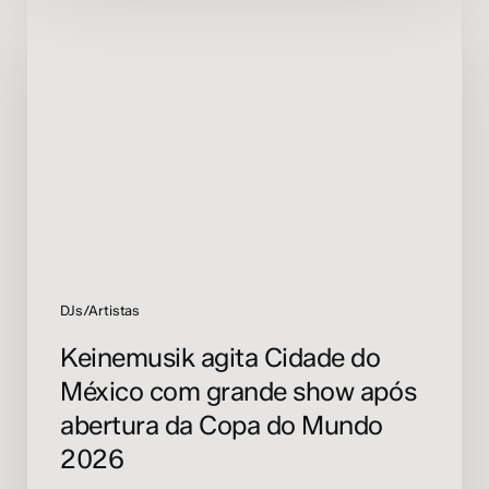
agita
Cidade
do
México
com
grande
show
após
abertura
da
Copa
do
DJs/Artistas
Mundo
Keinemusik agita Cidade do
2026
México com grande show após
abertura da Copa do Mundo
2026