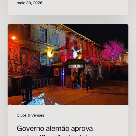
maio 30, 2026
Governo
alemão
aprova
reclassificação
de
clubes
noturnos
como
espaços
culturais
Clubs & Venues
Governo alemão aprova