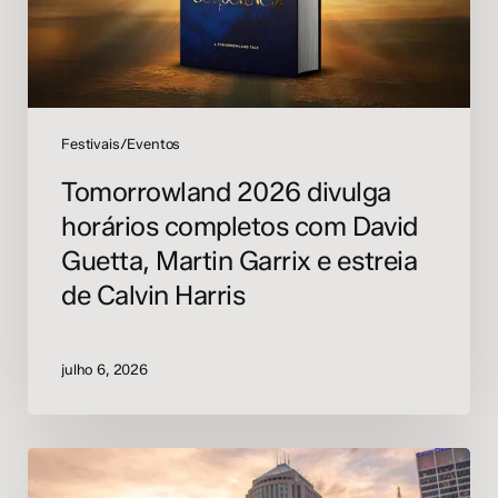
Guetta,
Martin
Garrix
e
estreia
de
Festivais/Eventos
Calvin
Tomorrowland 2026 divulga
Harris
horários completos com David
Guetta, Martin Garrix e estreia
de Calvin Harris
julho 6, 2026
Movement
Festival