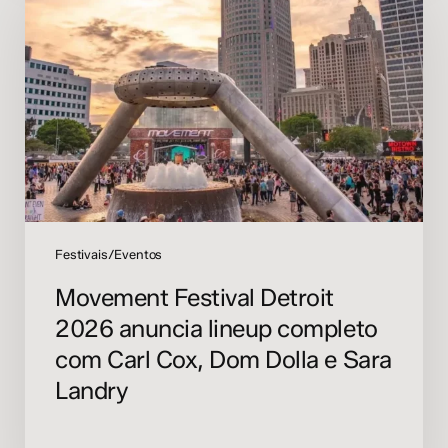
Detroit
2026
anuncia
lineup
completo
com
Carl
Cox,
Dom
Dolla
e
Festivais/Eventos
Sara
Movement Festival Detroit
Landry
2026 anuncia lineup completo
com Carl Cox, Dom Dolla e Sara
Landry