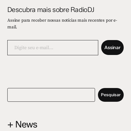
Descubra mais sobre RadioDJ
Assine para receber nossas notícias mais recentes por e-
mail.
Digite
seu
Assinar
e-
mail…
Pesquisar
+ News