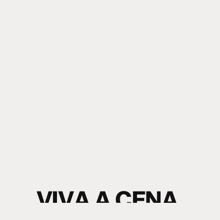
V
I
V
A
A
C
E
N
A
.
S
I
N
T
A
O
S
O
M
.