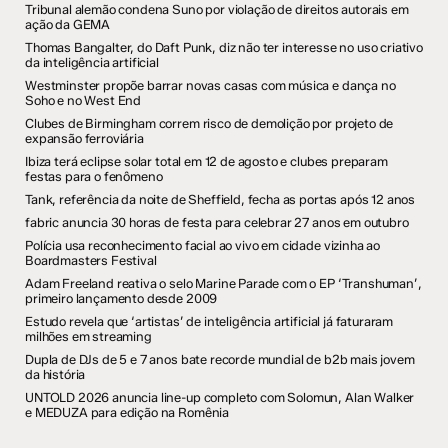
Tribunal alemão condena Suno por violação de direitos autorais em
ação da GEMA
Thomas Bangalter, do Daft Punk, diz não ter interesse no uso criativo
da inteligência artificial
Westminster propõe barrar novas casas com música e dança no
Soho e no West End
Clubes de Birmingham correm risco de demolição por projeto de
expansão ferroviária
Ibiza terá eclipse solar total em 12 de agosto e clubes preparam
festas para o fenômeno
Tank, referência da noite de Sheffield, fecha as portas após 12 anos
fabric anuncia 30 horas de festa para celebrar 27 anos em outubro
Polícia usa reconhecimento facial ao vivo em cidade vizinha ao
Boardmasters Festival
Adam Freeland reativa o selo Marine Parade com o EP ‘Transhuman’,
primeiro lançamento desde 2009
Estudo revela que ‘artistas’ de inteligência artificial já faturaram
milhões em streaming
Dupla de DJs de 5 e 7 anos bate recorde mundial de b2b mais jovem
da história
UNTOLD 2026 anuncia line-up completo com Solomun, Alan Walker
e MEDUZA para edição na Romênia