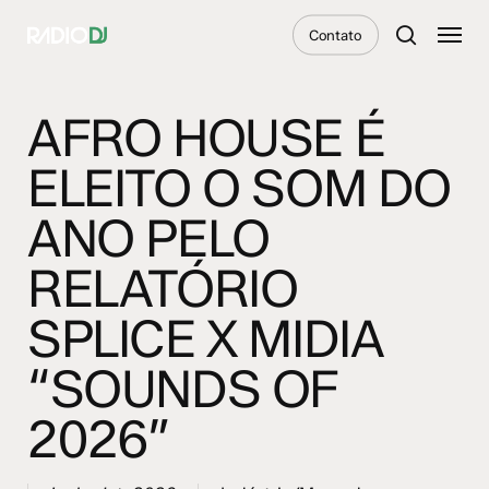
Skip
Menu
Contato
to
search
main
content
AFRO HOUSE É
ELEITO O SOM DO
ANO PELO
RELATÓRIO
SPLICE X MIDIA
“SOUNDS OF
2026”