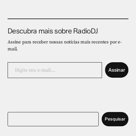
Descubra mais sobre RadioDJ
Assine para receber nossas notícias mais recentes por e-
mail.
Digite
seu
Assinar
e-
mail…
Pesquisar