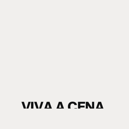
V
I
V
A
A
C
E
N
A
.
S
I
N
T
A
O
S
O
M
.