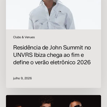
no
UNVRS
Ibiza
chega
ao
fim
e
Clubs & Venues
define
Residência de John Summit no
o
verão
UNVRS Ibiza chega ao fim e
eletrônico
define o verão eletrônico 2026
2026
julho 9, 2026
Fatboy
Slim,