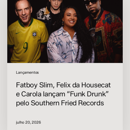
Felix
da
Housecat
e
Carola
lançam
“Funk
Drunk”
pelo
Southern
Fried
Lançamentos
Records
Fatboy Slim, Felix da Housecat
e Carola lançam “Funk Drunk”
pelo Southern Fried Records
julho 20, 2026