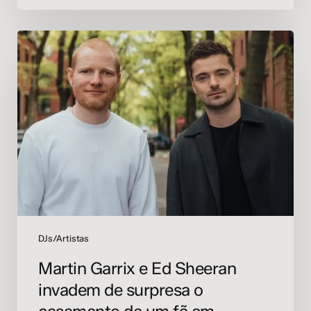
Martin
Garrix
e
Ed
Sheeran
invadem
de
surpresa
o
casamento
de
um
fã
DJs/Artistas
em
Martin Garrix e Ed Sheeran
Chicago
invadem de surpresa o