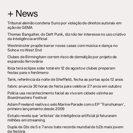
+ News
Tribunal alemão condena Suno por violação de direitos autorais em
ação da GEMA
Thomas Bangalter, do Daft Punk, diz não ter interesse no uso criativo
da inteligência artificial
Westminster propõe barrar novas casas com música e dança no
Soho e no West End
Clubes de Birmingham correm risco de demolição por projeto de
expansão ferroviária
Ibiza terá eclipse solar total em 12 de agosto e clubes preparam
festas para o fenômeno
Tank, referência da noite de Sheffield, fecha as portas após 12 anos
fabric anuncia 30 horas de festa para celebrar 27 anos em outubro
Polícia usa reconhecimento facial ao vivo em cidade vizinha ao
Boardmasters Festival
Adam Freeland reativa o selo Marine Parade com o EP ‘Transhuman’,
primeiro lançamento desde 2009
Estudo revela que ‘artistas’ de inteligência artificial já faturaram
milhões em streaming
Dupla de DJs de 5 e 7 anos bate recorde mundial de b2b mais jovem
da história