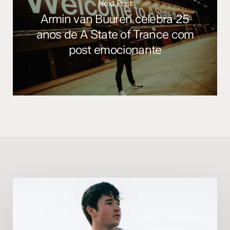
Next Post
Armin van Buuren celebra 25
anos de A State of Trance com
post emocionante
Residência
de
John
Summit