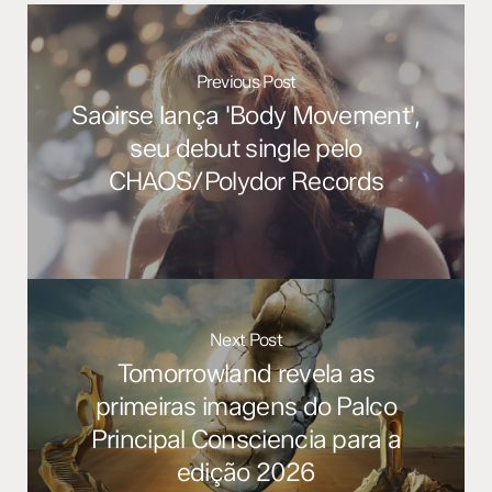
Previous Post
Saoirse lança 'Body Movement',
seu debut single pelo
CHAOS/Polydor Records
Next Post
Tomorrowland revela as
primeiras imagens do Palco
Principal Consciencia para a
edição 2026