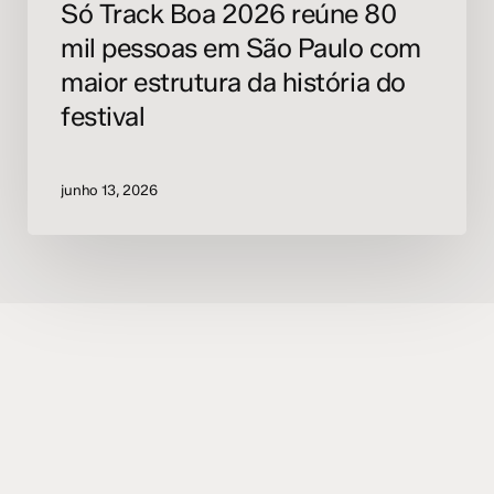
Só Track Boa 2026 reúne 80
da
mil pessoas em São Paulo com
história
do
maior estrutura da história do
festival
festival
junho 13, 2026