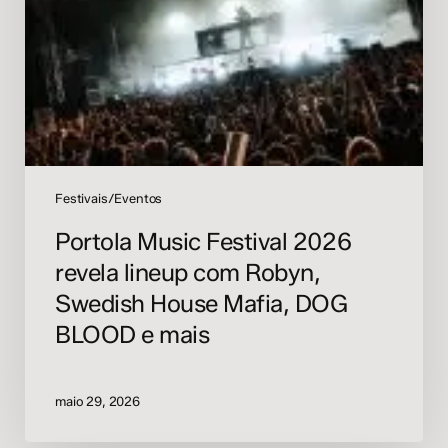
Mafia,
DOG
BLOOD
e
mais
Festivais/Eventos
Portola Music Festival 2026
revela lineup com Robyn,
Swedish House Mafia, DOG
BLOOD e mais
maio 29, 2026