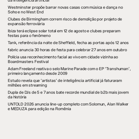
da inteligência artificial
Westminster propõe barrar novas casas com música e dança no
Soho e no West End
Clubes de Birmingham correm risco de demolição por projeto de
expansão ferroviária
Ibiza terá eclipse solar total em 12 de agosto e clubes preparam
festas para o fenômeno
Tank, referência da noite de Sheffield, fecha as portas após 12 anos
fabric anuncia 30 horas de festa para celebrar 27 anos em outubro
Polícia usa reconhecimento facial ao vivo em cidade vizinha ao
Boardmasters Festival
Adam Freeland reativa o selo Marine Parade com o EP ‘Transhuman’,
primeiro lançamento desde 2009
Estudo revela que ‘artistas’ de inteligência artificial já faturaram
milhões em streaming
Dupla de DJs de 5 e 7 anos bate recorde mundial de b2b mais jovem
da história
UNTOLD 2026 anuncia line-up completo com Solomun, Alan Walker
e MEDUZA para edição na Romênia