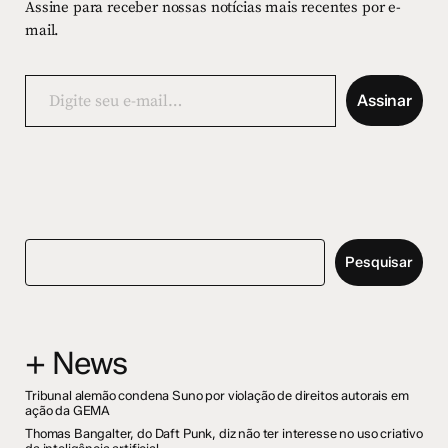
Assine para receber nossas notícias mais recentes por e-
mail.
Digite
seu
Assinar
e-
mail…
Pesquisar
+ News
Tribunal alemão condena Suno por violação de direitos autorais em
ação da GEMA
Thomas Bangalter, do Daft Punk, diz não ter interesse no uso criativo