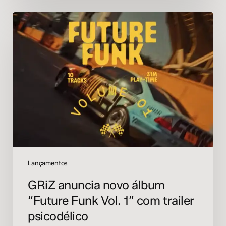
GRiZ
anuncia
novo
álbum
“Future
Funk
Vol.
1”
com
trailer
psicodélico
Lançamentos
GRiZ anuncia novo álbum
“Future Funk Vol. 1” com trailer
psicodélico