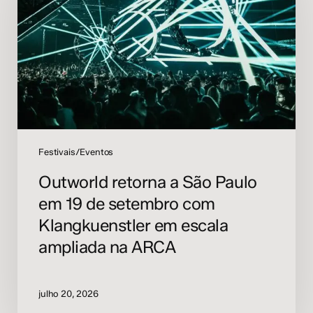
Paulo
em
19
de
setembro
com
Klangkuenstler
em
escala
Festivais/Eventos
ampliada
Outworld retorna a São Paulo
na
em 19 de setembro com
ARCA
Klangkuenstler em escala
ampliada na ARCA
julho 20, 2026