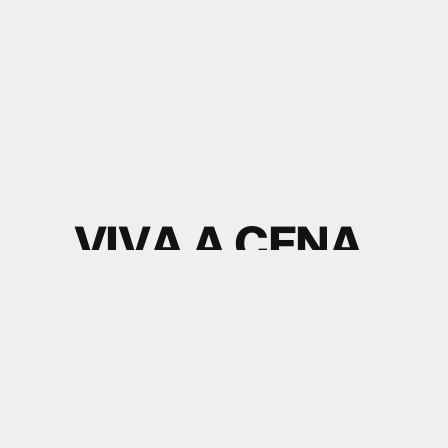
V
I
V
A
A
C
E
N
A
.
S
I
N
T
A
O
S
O
M
.
electronic music news + content