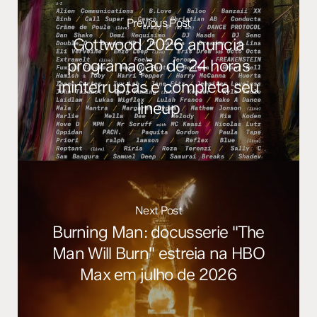
Previous Post
Gottwood 2026 anuncia
programação de 24 horas
ininterruptas e completa seu
lineup
Next Post
Burning Man: docusserie "The
Man Will Burn" estreia na HBO
Max em julho de 2026