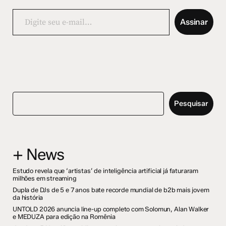
Digite
seu
Assinar
e-
mail…
Pesquisar
+ News
Estudo revela que ‘artistas’ de inteligência artificial já faturaram
milhões em streaming
Dupla de DJs de 5 e 7 anos bate recorde mundial de b2b mais jovem
da história
UNTOLD 2026 anuncia line-up completo com Solomun, Alan Walker
e MEDUZA para edição na Romênia