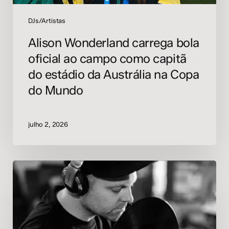
da
Austrália
DJs/Artistas
na
Alison Wonderland carrega bola
Copa
oficial ao campo como capitã
do
Mundo
do estádio da Austrália na Copa
do Mundo
julho 2, 2026
DJ
Shadow
lança
“Nobody
Speak
Part