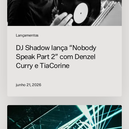
2”
com
Denzel
Curry
e
Lançamentos
TiaCorine
DJ Shadow lança “Nobody
Speak Part 2” com Denzel
Curry e TiaCorine
junho 21, 2026
Outworld
retorna
a
São