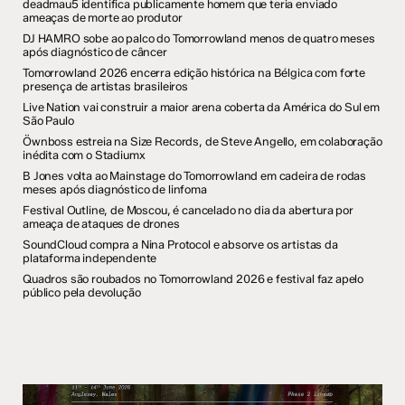
deadmau5 identifica publicamente homem que teria enviado
ameaças de morte ao produtor
DJ HAMRO sobe ao palco do Tomorrowland menos de quatro meses
após diagnóstico de câncer
Tomorrowland 2026 encerra edição histórica na Bélgica com forte
presença de artistas brasileiros
Live Nation vai construir a maior arena coberta da América do Sul em
São Paulo
Öwnboss estreia na Size Records, de Steve Angello, em colaboração
inédita com o Stadiumx
B Jones volta ao Mainstage do Tomorrowland em cadeira de rodas
meses após diagnóstico de linfoma
Festival Outline, de Moscou, é cancelado no dia da abertura por
ameaça de ataques de drones
SoundCloud compra a Nina Protocol e absorve os artistas da
plataforma independente
Quadros são roubados no Tomorrowland 2026 e festival faz apelo
público pela devolução