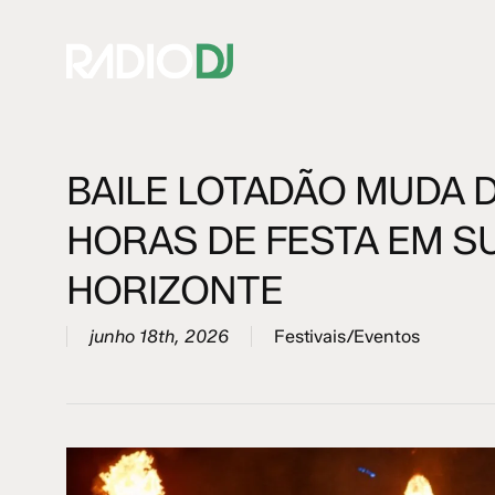
Skip
to
main
content
BAILE LOTADÃO MUDA D
Hit enter to search or ESC to close
HORAS DE FESTA EM SU
HORIZONTE
junho 18th, 2026
Festivais/Eventos