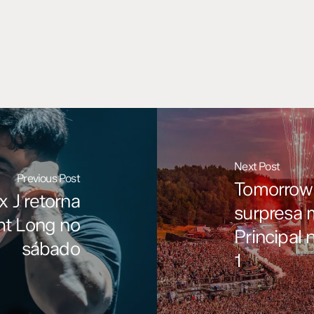
Next Post
Previous Post
Tomorrowl
 J retorna
surpresa 
ht Long no
Principal
sábado
1