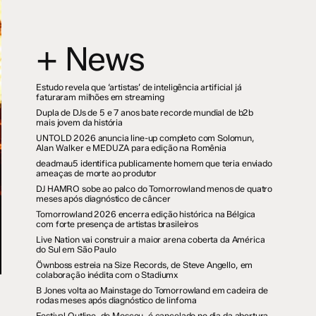
+ News
Estudo revela que ‘artistas’ de inteligência artificial já
faturaram milhões em streaming
Dupla de DJs de 5 e 7 anos bate recorde mundial de b2b
mais jovem da história
UNTOLD 2026 anuncia line-up completo com Solomun,
Alan Walker e MEDUZA para edição na Romênia
deadmau5 identifica publicamente homem que teria enviado
ameaças de morte ao produtor
DJ HAMRO sobe ao palco do Tomorrowland menos de quatro
meses após diagnóstico de câncer
Tomorrowland 2026 encerra edição histórica na Bélgica
com forte presença de artistas brasileiros
Live Nation vai construir a maior arena coberta da América
do Sul em São Paulo
Öwnboss estreia na Size Records, de Steve Angello, em
colaboração inédita com o Stadiumx
B Jones volta ao Mainstage do Tomorrowland em cadeira de
rodas meses após diagnóstico de linfoma
Festival Outline, de Moscou, é cancelado no dia da abertura