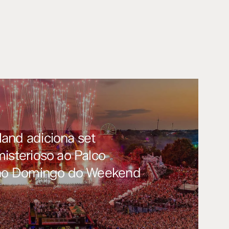
and adiciona set
misterioso ao Palco
 no Domingo do Weekend