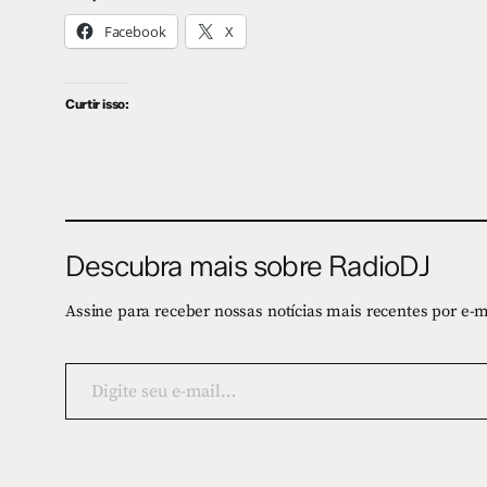
Facebook
X
Curtir isso:
Descubra mais sobre RadioDJ
Assine para receber nossas notícias mais recentes por e-m
Digite
seu
e-
mail…