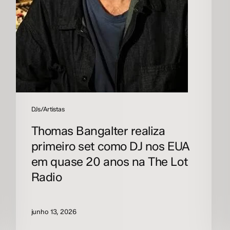
quase
20
anos
na
The
Lot
Radio
DJs/Artistas
Thomas Bangalter realiza
primeiro set como DJ nos EUA
em quase 20 anos na The Lot
Radio
junho 13, 2026