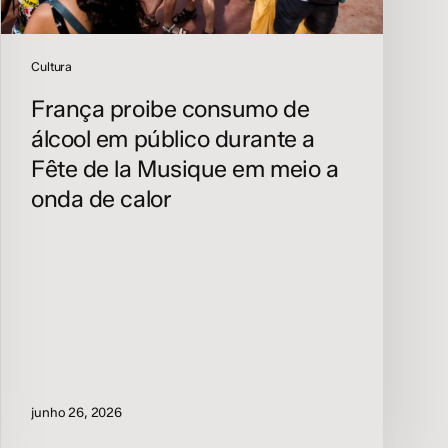
de
la
Musique
Cultura
em
França proibe consumo de
meio
a
álcool em público durante a
onda
Fête de la Musique em meio a
de
onda de calor
calor
junho 26, 2026