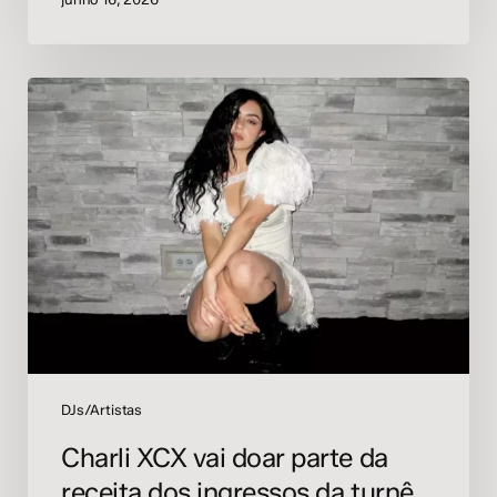
Charli
XCX
vai
doar
parte
da
receita
dos
ingressos
da
turnê
ao
Transgender
DJs/Artistas
Law
Charli XCX vai doar parte da
Center
receita dos ingressos da turnê