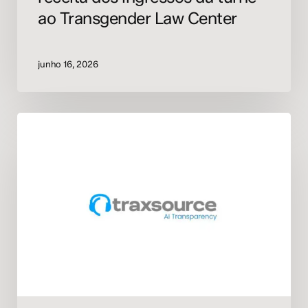
ao Transgender Law Center
junho 16, 2026
Traxsource
lança
selos
de
transparência
para
música
feita
por
humanos
e
assistida