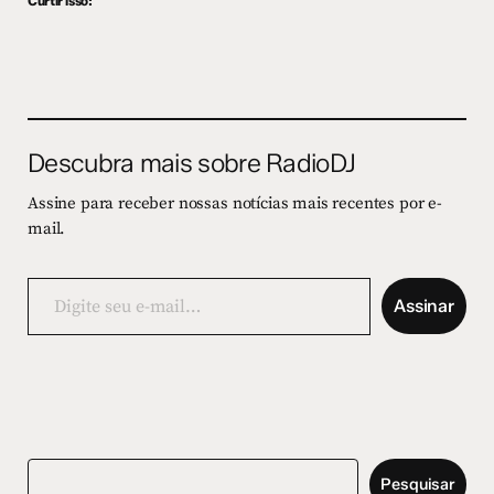
Curtir isso:
Descubra mais sobre RadioDJ
Assine para receber nossas notícias mais recentes por e-
mail.
Digite
seu
Assinar
e-
mail…
Pesquisar