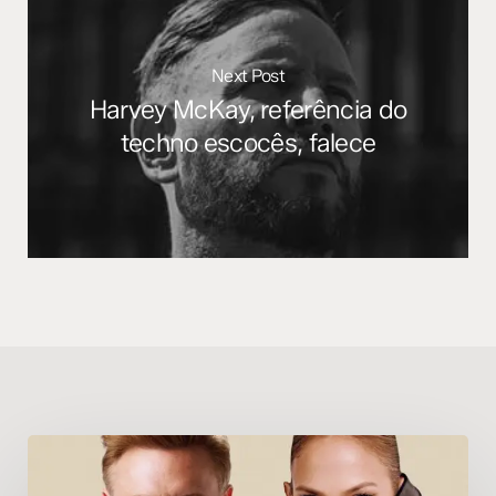
Next Post
Harvey McKay, referência do
techno escocês, falece
David
Guetta