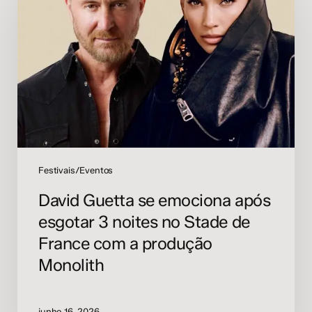
se
emociona
após
esgotar
3
noites
no
Stade
de
France
com
Festivais/Eventos
a
David Guetta se emociona após
produção
esgotar 3 noites no Stade de
Monolith
France com a produção
Monolith
junho 16, 2026