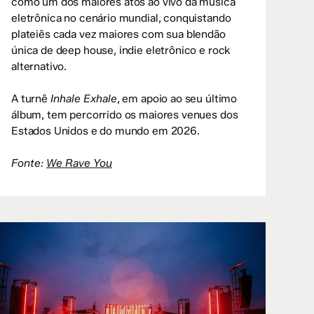
como um dos maiores atos ao vivo da música
eletrônica no cenário mundial, conquistando
plateiês cada vez maiores com sua blendão
única de deep house, indie eletrônico e rock
alternativo.
A turnê
Inhale Exhale
, em apoio ao seu último
álbum, tem percorrido os maiores venues dos
Estados Unidos e do mundo em 2026.
Fonte:
We Rave You