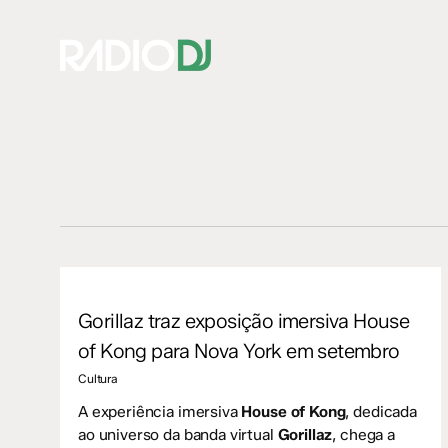
Skip
to
main
content
Hit enter to search or ESC to close
Gorillaz traz exposição imersiva House
of Kong para Nova York em setembro
Cultura
A experiência imersiva
House of Kong
, dedicada
ao universo da banda virtual
Gorillaz
, chega a