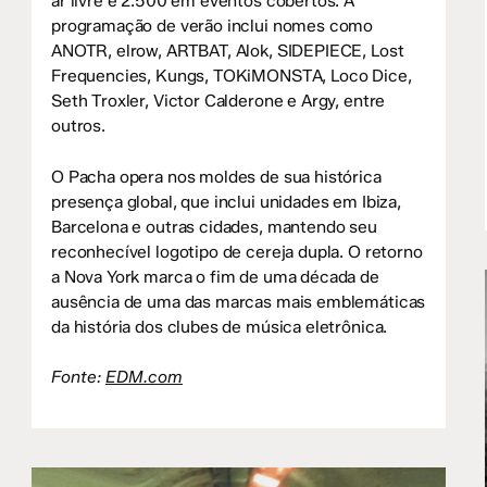
ar livre e 2.500 em eventos cobertos. A
programação de verão inclui nomes como
ANOTR, elrow, ARTBAT, Alok, SIDEPIECE, Lost
Frequencies, Kungs, TOKiMONSTA, Loco Dice,
Seth Troxler, Victor Calderone e Argy, entre
outros.
O Pacha opera nos moldes de sua histórica
presença global, que inclui unidades em Ibiza,
Barcelona e outras cidades, mantendo seu
reconhecível logotipo de cereja dupla. O retorno
a Nova York marca o fim de uma década de
ausência de uma das marcas mais emblemáticas
da história dos clubes de música eletrônica.
Fonte:
EDM.com