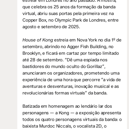
estrear em Londres no ano passado. A mostra,
que celebra os 25 anos da formação da banda
virtual, abriu suas portas pela primeira vez na
Copper Box, no Olympic Park de Londres, entre
agosto e setembro de 2025.
House of Kong
estreia em Nova York no dia 1º de
setembro, abrindo no Agger Fish Building, no
Brooklyn, e ficará em cartaz por tempo limitado
até 28 de setembro. “Dê uma espiada nos
bastidores do mundo oculto do Gorillaz”,
anunciaram os organizadores, prometendo uma
experiência de uma hora que percorre “a vida de
aventuras e desventuras, inovação musical e as
revolucionárias formas virtuais” da banda.
Batizada em homenagem ao lendário lar dos
personagens — a Kong — a exposição apresenta
todos os quatro personagens virtuais da banda: o
baixista Murdoc Niccals, o vocalista 2D, o