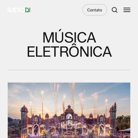
Skip
Menu
Contato
to
search
main
content
MÚSICA
ELETRÔNICA