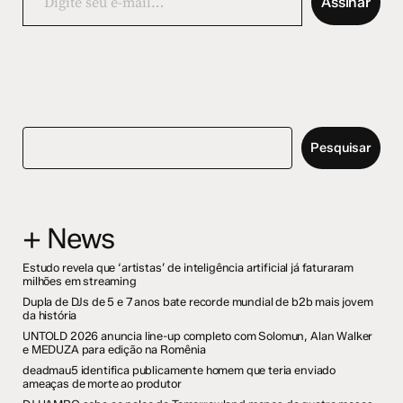
Assinar
e-
mail…
Pesquisar
+ News
Estudo revela que ‘artistas’ de inteligência artificial já faturaram
milhões em streaming
Dupla de DJs de 5 e 7 anos bate recorde mundial de b2b mais jovem
da história
UNTOLD 2026 anuncia line-up completo com Solomun, Alan Walker
e MEDUZA para edição na Romênia
deadmau5 identifica publicamente homem que teria enviado
ameaças de morte ao produtor