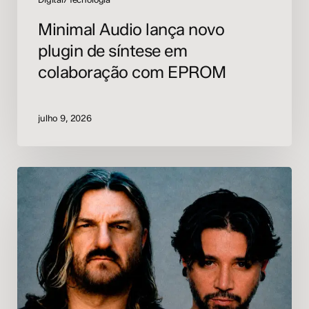
Minimal Audio lança novo
plugin de síntese em
colaboração com EPROM
julho 9, 2026
Solomun
e
Skrillex
lançam
primeira
colaboração
‘Rumpta’
pela
Diynamic