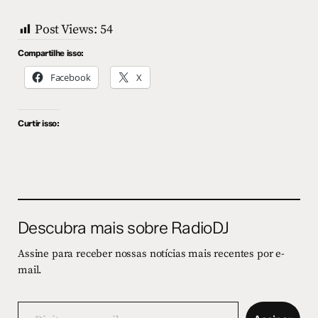
Post Views:
54
Compartilhe isso:
Facebook
X
Curtir isso:
Descubra mais sobre RadioDJ
Assine para receber nossas notícias mais recentes por e-
mail.
Digite
seu