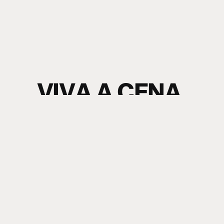
V
I
V
A
A
C
E
N
A
.
S
I
N
T
A
O
S
O
M
.
electronic music news + content
Nome