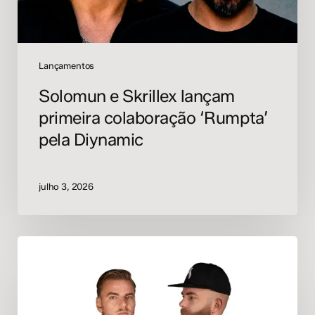
Lançamentos
Solomun e Skrillex lançam
primeira colaboração ‘Rumpta’
pela Diynamic
julho 3, 2026
Showtek
lança
novo
selo
F_CK