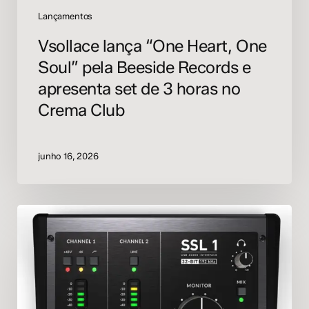
de
Lançamentos
3
Vsollace lança “One Heart, One
horas
Soul” pela Beeside Records e
no
Crema
apresenta set de 3 horas no
Club
Crema Club
junho 16, 2026
SSL
lança
interface
de
áudio
SSL