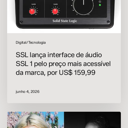
1
pelo
preço
mais
acessível
da
marca,
Digital/Tecnologia
por
SSL lança interface de áudio
US$
SSL 1 pelo preço mais acessível
159,99
da marca, por US$ 159,99
junho 4, 2026
HAAi
lança