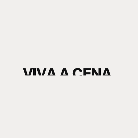
V
I
V
A
A
C
E
N
A
.
S
I
N
T
A
O
S
O
M
.
electronic music news + content