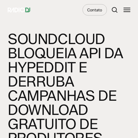
Skip
Menu
Contato
to
search
main
content
SOUNDCLOUD
BLOQUEIA API DA
HYPEDDIT E
DERRUBA
CAMPANHAS DE
DOWNLOAD
GRATUITO DE