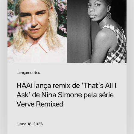
remix
de
‘That’s
All
I
Ask’
de
Nina
Simone
pela
série
Lançamentos
Verve
HAAi lança remix de ‘That’s All I
Remixed
Ask’ de Nina Simone pela série
Verve Remixed
junho 18, 2026