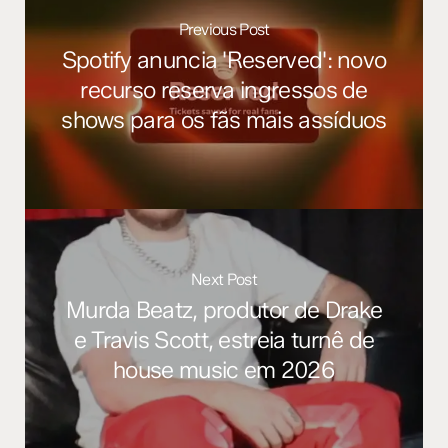
Previous Post
Spotify anuncia 'Reserved': novo
recurso reserva ingressos de
shows para os fãs mais assíduos
Next Post
Murda Beatz, produtor de Drake
e Travis Scott, estreia turnê de
house music em 2026