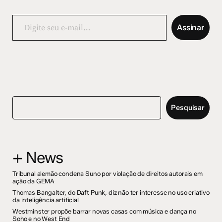
Digite
seu
Assinar
e-
mail…
Pesquisar
+ News
Tribunal alemão condena Suno por violação de direitos autorais em
ação da GEMA
Thomas Bangalter, do Daft Punk, diz não ter interesse no uso criativo
da inteligência artificial
Westminster propõe barrar novas casas com música e dança no
Soho e no West End