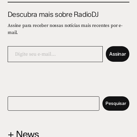
Descubra mais sobre RadioDJ
Assine para receber nossas notícias mais recentes por e-
mail.
Digite
seu
Assinar
e-
mail…
Pesquisar
+ News