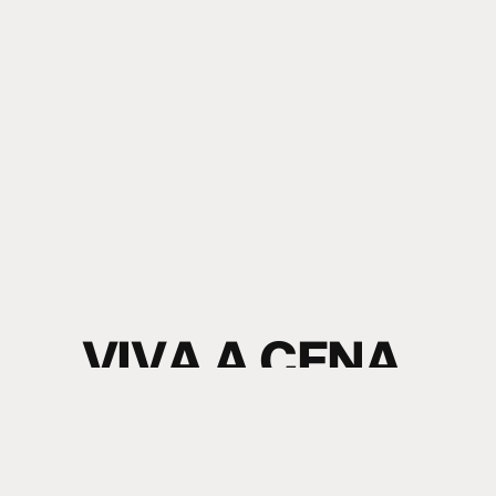
V
I
V
A
A
C
E
N
A
.
S
I
N
T
A
O
S
O
M
.
electronic music news + content