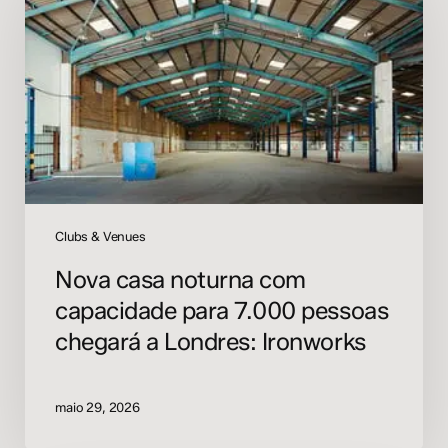
com
capacidade
para
7.000
pessoas
chegará
a
Londres:
Ironworks
Clubs & Venues
Nova casa noturna com
capacidade para 7.000 pessoas
chegará a Londres: Ironworks
maio 29, 2026