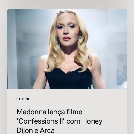
Madonna
lança
filme
‘Confessions
II’
com
Honey
Dijon
e
Arca
Cultura
Madonna lança filme
‘Confessions II’ com Honey
Dijon e Arca