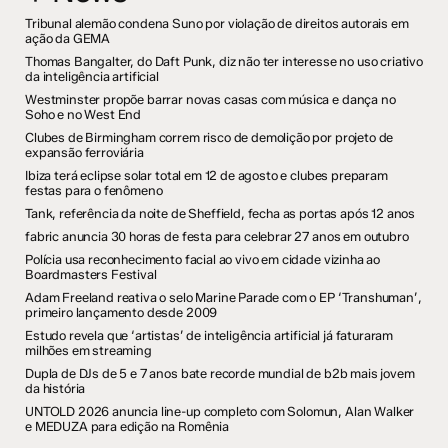
Tribunal alemão condena Suno por violação de direitos autorais em
ação da GEMA
Thomas Bangalter, do Daft Punk, diz não ter interesse no uso criativo
da inteligência artificial
Westminster propõe barrar novas casas com música e dança no
Soho e no West End
Clubes de Birmingham correm risco de demolição por projeto de
expansão ferroviária
Ibiza terá eclipse solar total em 12 de agosto e clubes preparam
festas para o fenômeno
Tank, referência da noite de Sheffield, fecha as portas após 12 anos
fabric anuncia 30 horas de festa para celebrar 27 anos em outubro
Polícia usa reconhecimento facial ao vivo em cidade vizinha ao
Boardmasters Festival
Adam Freeland reativa o selo Marine Parade com o EP ‘Transhuman’,
primeiro lançamento desde 2009
Estudo revela que ‘artistas’ de inteligência artificial já faturaram
milhões em streaming
Dupla de DJs de 5 e 7 anos bate recorde mundial de b2b mais jovem
da história
UNTOLD 2026 anuncia line-up completo com Solomun, Alan Walker
e MEDUZA para edição na Romênia