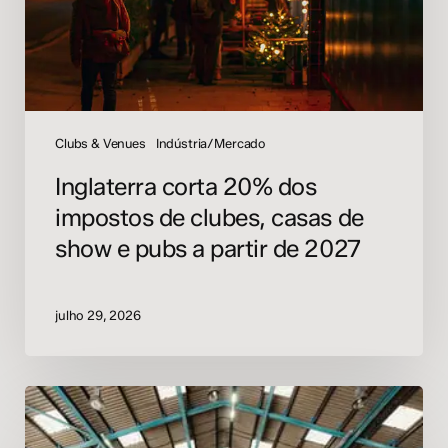
casas
de
show
e
pubs
a
Clubs & Venues
Indústria/Mercado
partir
Inglaterra corta 20% dos
de
impostos de clubes, casas de
2027
show e pubs a partir de 2027
julho 29, 2026
Nova
casa
noturna