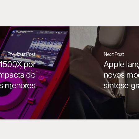
Previous Post
Next Post
-1500X por
Apple lan
ompacta do
novos mod
s menores
síntese g