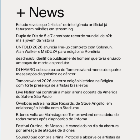
+ News
Estudo revela que ‘artistas’ de inteligência artificial já
faturaram milhões em streaming
Dupla de DJs de 5 e 7 anos bate recorde mundial de b2b
mais jovem da história
UNTOLD 2026 anuncia line-up completo com Solomun,
Alan Walker e MEDUZA para edição na Romênia
deadmau5 identifica publicamente homem que teria enviado
ameaças de morte ao produtor
DJ HAMRO sobe ao palco do Tomorrowland menos de quatro
meses após diagnóstico de câncer
Tomorrowland 2026 encerra edição histórica na Bélgica
com forte presença de artistas brasileiros
Live Nation vai construir a maior arena coberta da América
do Sul em São Paulo
Öwnboss estreia na Size Records, de Steve Angello, em
colaboração inédita com o Stadiumx
B Jones volta ao Mainstage do Tomorrowland em cadeira de
rodas meses após diagnóstico de linfoma
Festival Outline, de Moscou, é cancelado no dia da abertura
por ameaça de ataques de drones
SoundCloud compra a Nina Protocol e absorve os artistas da