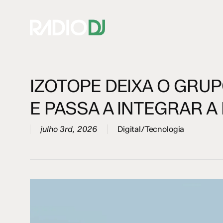
Skip
to
main
content
IZOTOPE DEIXA O GRU
Hit enter to search or ESC to close
E PASSA A INTEGRAR A
julho 3rd, 2026
Digital/Tecnologia