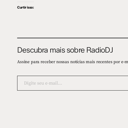
Curtir isso:
Descubra mais sobre RadioDJ
Assine para receber nossas notícias mais recentes por e-m
Digite
seu
e-
mail…