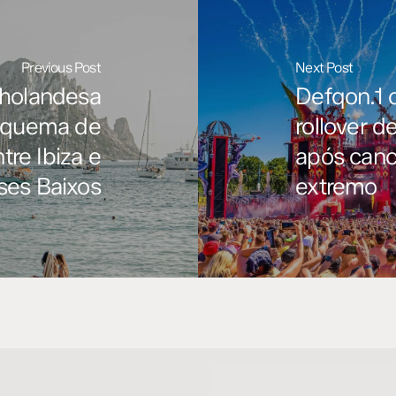
Previous Post
Next Post
 holandesa
Defqon.1 
squema de
rollover d
tre Ibiza e
após canc
ses Baixos
extremo