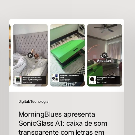
MorningBlues
apresenta
SonicGlass
A1:
caixa
de
som
transparente
com
letras
em
tempo
Digital/Tecnologia
real
e
MorningBlues apresenta
IA
SonicGlass A1: caixa de som
transparente com letras em