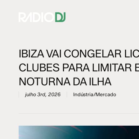
Skip
to
main
content
IBIZA VAI CONGELAR L
Hit enter to search or ESC to close
CLUBES PARA LIMITAR 
NOTURNA DA ILHA
julho 3rd, 2026
Indústria/Mercado