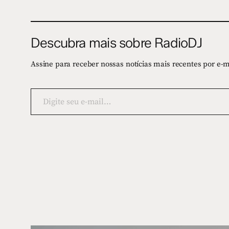
Descubra mais sobre RadioDJ
Assine para receber nossas notícias mais recentes por e-m
Digite
seu
e-
mail…