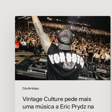
Vintage
Culture
pede
mais
uma
música
a
Eric
Prydz
na
abertura
da
residência
DJs/Artistas
Pacha
Vintage Culture pede mais
Ibiza
uma música a Eric Prydz na