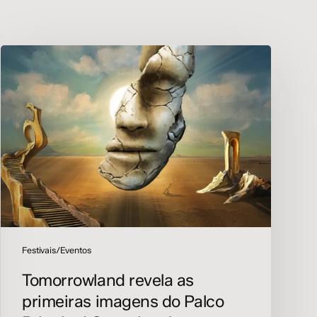
Tomorrowland
revela
as
primeiras
imagens
do
Palco
Principal
Consciencia
para
a
edição
2026
Festivais/Eventos
Tomorrowland revela as
primeiras imagens do Palco