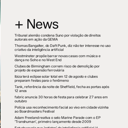
+ News
Tribunal alemão condena Suno por violação de direitos
autorais em ação da GEMA
Thomas Bangalter, do Daft Punk, diz não ter interesse no uso
criativo da inteligência artificial
Westminster propõe barrar novas casas com música e
dança no Soho e no West End
Clubes de Birmingham correm risco de demolição por
projeto de expansão ferroviária
Ibiza terá eclipse solar total em 12 de agosto e clubes
preparam festas para o fenômeno
Tank, referência da noite de Sheffield, fecha as portas após
12 anos
fabric anuncia 30 horas de festa para celebrar 27 anos em
outubro
Polícia usa reconhecimento facial ao vivo em cidade vizinha
ao Boardmasters Festival
Adam Freeland reativa o selo Marine Parade com o EP
‘Transhuman’, primeiro lançamento desde 2009
Estudo revela que ‘artistas’ de inteligência artificial já