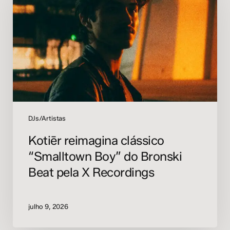
“Smalltown
Boy”
do
Bronski
Beat
pela
X
Recordings
DJs/Artistas
Kotiēr reimagina clássico
“Smalltown Boy” do Bronski
Beat pela X Recordings
julho 9, 2026