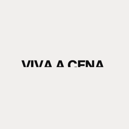
V
I
V
A
A
C
E
N
A
.
S
I
N
T
A
O
S
O
M
.
electronic music news + content