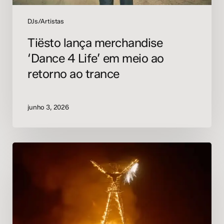
trance
DJs/Artistas
Tiësto lança merchandise
‘Dance 4 Life’ em meio ao
retorno ao trance
junho 3, 2026
Burning
Man:
docusserie
“The
Man
Will
Burn”