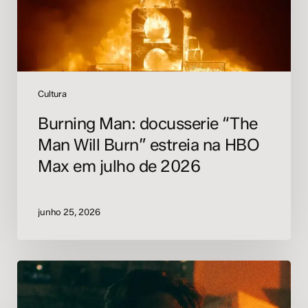
estreia
na
HBO
Max
em
julho
Cultura
de
Burning Man: docusserie “The
2026
Man Will Burn” estreia na HBO
Max em julho de 2026
junho 25, 2026
Kotiēr
reimagina
clássico