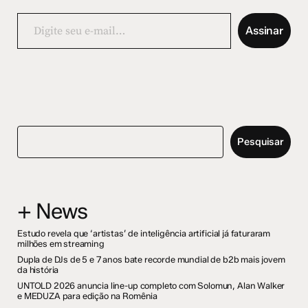
Digite
seu
Assinar
e-
mail…
Pesquisar
+ News
Estudo revela que ‘artistas’ de inteligência artificial já faturaram
milhões em streaming
Dupla de DJs de 5 e 7 anos bate recorde mundial de b2b mais jovem
da história
UNTOLD 2026 anuncia line-up completo com Solomun, Alan Walker
e MEDUZA para edição na Romênia