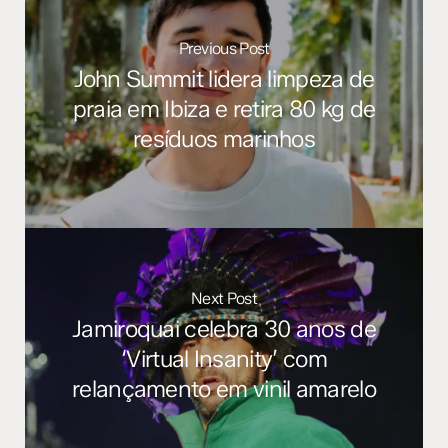
Previous Post
John Summit lidera limpeza de
praia em Ibiza e retira 80 kg de
resíduos marinhos
Next Post
Jamiroquai celebra 30 anos de
‘Virtual Insanity’ com
relançamento em vinil amarelo