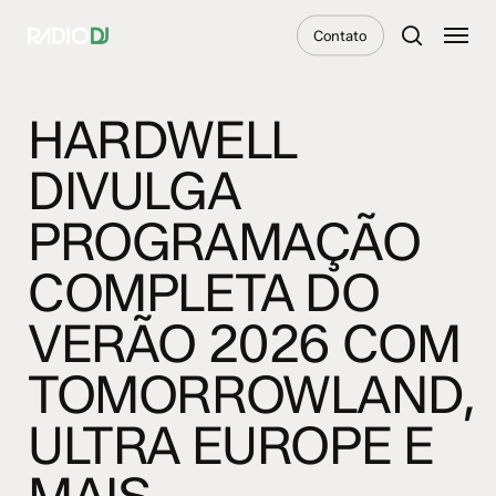
Skip
Menu
Contato
to
search
main
content
HARDWELL
DIVULGA
PROGRAMAÇÃO
COMPLETA DO
VERÃO 2026 COM
TOMORROWLAND,
ULTRA EUROPE E