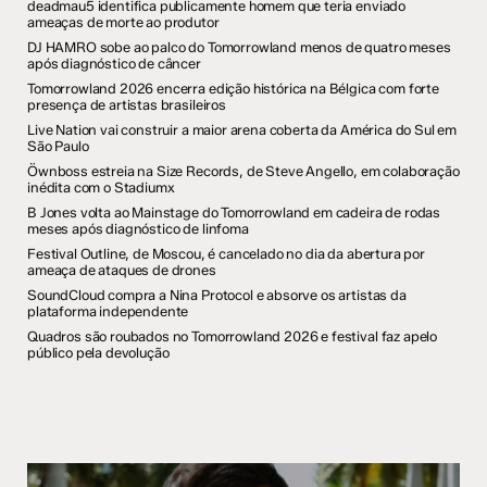
deadmau5 identifica publicamente homem que teria enviado
ameaças de morte ao produtor
DJ HAMRO sobe ao palco do Tomorrowland menos de quatro meses
após diagnóstico de câncer
Tomorrowland 2026 encerra edição histórica na Bélgica com forte
presença de artistas brasileiros
Live Nation vai construir a maior arena coberta da América do Sul em
São Paulo
Öwnboss estreia na Size Records, de Steve Angello, em colaboração
inédita com o Stadiumx
B Jones volta ao Mainstage do Tomorrowland em cadeira de rodas
meses após diagnóstico de linfoma
Festival Outline, de Moscou, é cancelado no dia da abertura por
ameaça de ataques de drones
SoundCloud compra a Nina Protocol e absorve os artistas da
plataforma independente
Quadros são roubados no Tomorrowland 2026 e festival faz apelo
público pela devolução