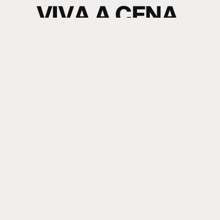
V
I
V
A
A
C
E
N
A
.
S
I
N
T
A
O
S
O
M
.
electronic music news + content
Nome
Sobrenome
Email