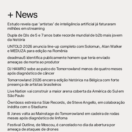
+ News
Estudo revela que ‘artistas’ de inteligência artificial já faturaram
milhões em streaming
Dupla de DJs de 5 e 7 anos bate recorde mundial de b2b mais jovem
da história
UNTOLD 2026 anuncia line-up completo com Solomun, Alan Walker
e MEDUZA para edição na Romênia
deadmau5 identifica publicamente homem que teria enviado
ameaças de morte ao produtor
DJ HAMRO sobe ao palco do Tomorrowland menos de quatro meses
após diagnóstico de câncer
Tomorrowland 2026 encerra edição histórica na Bélgica com forte
presença de artistas brasileiros
Live Nation vai construir a maior arena coberta da América do Sul em
São Paulo
Öwnboss estreia na Size Records, de Steve Angello, em colaboração
inédita com o Stadiumx
B Jones volta ao Mainstage do Tomorrowland em cadeira de rodas
meses após diagnóstico de linfoma
Festival Outline, de Moscou, é cancelado no dia da abertura por
ameaça de ataques de drones