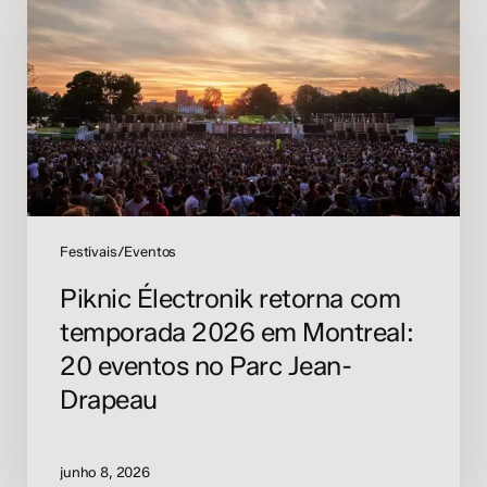
com
temporada
2026
em
Montreal:
20
eventos
no
Parc
Jean-
Festivais/Eventos
Drapeau
Piknic Électronik retorna com
temporada 2026 em Montreal:
20 eventos no Parc Jean-
Drapeau
junho 8, 2026