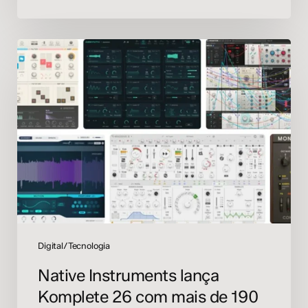
Native
Instruments
lança
Komplete
26
com
mais
de
190
instrumentos
após
aquisição
pela
Digital/Tecnologia
inMusic
Native Instruments lança
Komplete 26 com mais de 190