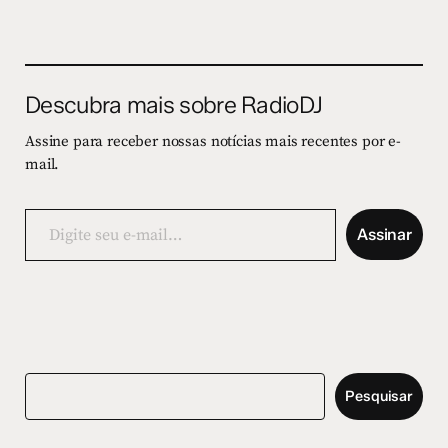
Descubra mais sobre RadioDJ
Assine para receber nossas notícias mais recentes por e-
mail.
Digite
seu
Assinar
e-
mail…
Pesquisar