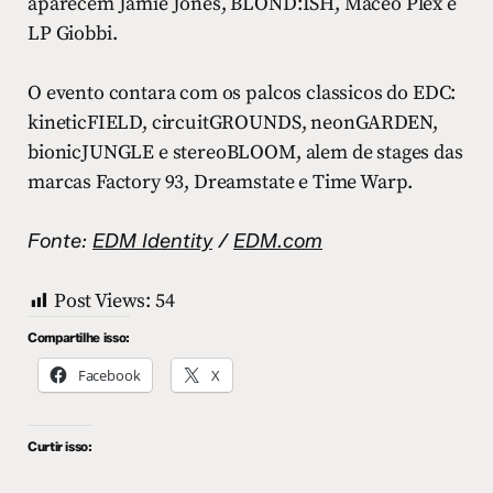
aparecem Jamie Jones, BLOND:ISH, Maceo Plex e
LP Giobbi.
O evento contara com os palcos classicos do EDC:
kineticFIELD, circuitGROUNDS, neonGARDEN,
bionicJUNGLE e stereoBLOOM, alem de stages das
marcas Factory 93, Dreamstate e Time Warp.
Fonte:
EDM Identity
/
EDM.com
Post Views:
54
Compartilhe isso:
Facebook
X
Curtir isso: