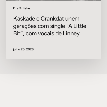
vocais
de
DJs/Artistas
Linney
Kaskade e Crankdat unem
gerações com single “A Little
Bit”, com vocais de Linney
julho 20, 2026