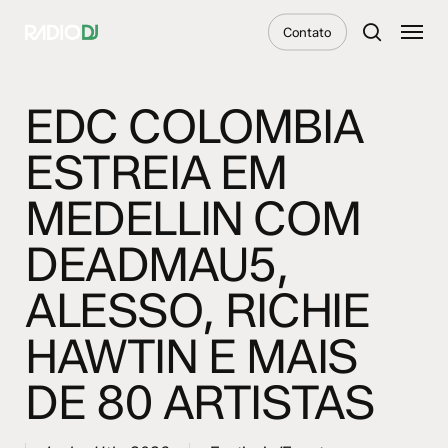
Skip
Menu
Contato
to
search
main
content
EDC COLOMBIA
ESTREIA EM
MEDELLIN COM
DEADMAU5,
ALESSO, RICHIE
HAWTIN E MAIS
DE 80 ARTISTAS