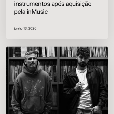
instrumentos após aquisição
pela inMusic
junho 13, 2026
Kaskade
e
Crankdat
unem
gerações
com
single
“A
Little
Bit”,
com