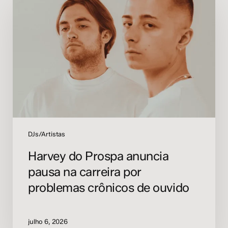
Prospa
anuncia
pausa
na
carreira
por
problemas
crônicos
de
ouvido
DJs/Artistas
Harvey do Prospa anuncia
pausa na carreira por
problemas crônicos de ouvido
julho 6, 2026