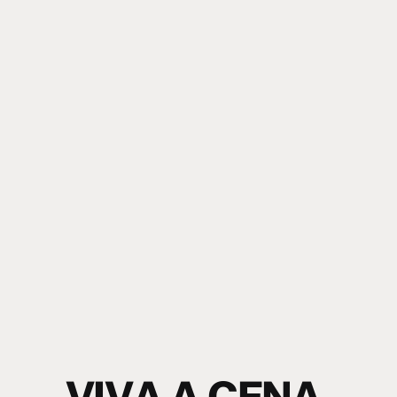
V
I
V
A
A
C
E
N
A
.