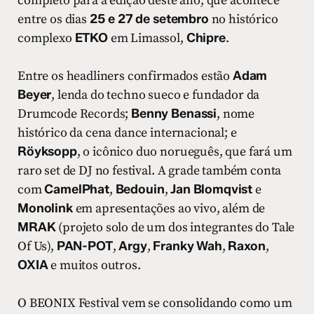
completo para a edição deste ano, que acontece
entre os dias
25 e 27 de setembro
no histórico
complexo
ETKO
em Limassol,
Chipre
.
Entre os headliners confirmados estão
Adam
Beyer
, lenda do techno sueco e fundador da
Drumcode Records;
Benny Benassi
, nome
histórico da cena dance internacional; e
Röyksopp
, o icônico duo norueguês, que fará um
raro set de DJ no festival. A grade também conta
com
CamelPhat
,
Bedouin
,
Jan Blomqvist
e
Monolink
em apresentações ao vivo, além de
MRAK
(projeto solo de um dos integrantes do Tale
Of Us),
PAN-POT
,
Argy
,
Franky Wah
,
Raxon
,
OXIA
e muitos outros.
O BEONIX Festival vem se consolidando como um