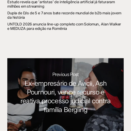
Estudo revela que ‘artistas’ de inteligência artificial já faturaram
milhões em streaming
Dupla de DJs de 5 e 7 anos bate recorde mundial de b2b mais jovem
da história
UNTOLD 2026 anuncia line-up completo com Solomun, Alan Walker
e MEDUZA para edição na Romênia
Previous Post
Ex-empresário de Avicii, Ash
Pournouri, vence recurso e
reativa processo judicial contra
família Bergling