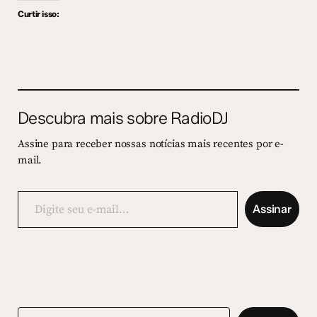
Curtir isso:
Descubra mais sobre RadioDJ
Assine para receber nossas notícias mais recentes por e-
mail.
Digite
seu
Assinar
e-
mail…