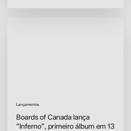
Boards
of
Canada
lança
“Inferno”,
primeiro
álbum
em
13
anos
Lançamentos
Boards of Canada lança
“Inferno”, primeiro álbum em 13