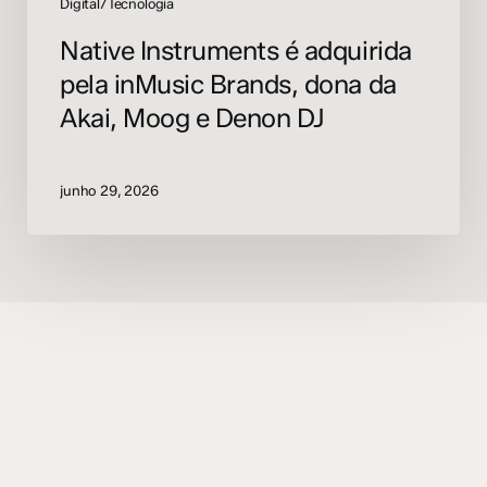
Denon
Digital/Tecnologia
DJ
Native Instruments é adquirida
pela inMusic Brands, dona da
Akai, Moog e Denon DJ
junho 29, 2026