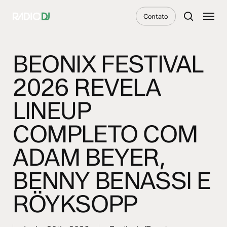
Skip
Menu
Contato
to
search
main
content
BEONIX FESTIVAL
2026 REVELA
LINEUP
COMPLETO COM
ADAM BEYER,
BENNY BENASSI E
RÖYKSOPP