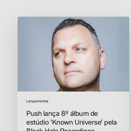
Push
lança
8º
álbum
de
estúdio
‘Known
Universe’
pela
Black
Hole
Recordings
Lançamentos
Push lança 8º álbum de
estúdio ‘Known Universe’ pela