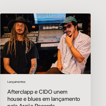
Afterclapp
e
CIDO
unem
house
e
blues
em
lançamento
pela
Areiia
Records
Lançamentos
Afterclapp e CIDO unem
house e blues em lançamento