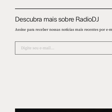
Descubra mais sobre RadioDJ
Assine para receber nossas notícias mais recentes por e-m
Digite
seu
e-
mail…