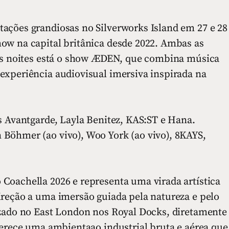
ações grandiosas no Silverworks Island em 27 e 28
ow na capital britânica desde 2022. Ambas as
uas noites está o show ÆDEN, que combina música
experiência audiovisual imersiva inspirada na
s Avantgarde, Layla Benitez, KAS:ST e Hana.
Böhmer (ao vivo), Woo York (ao vivo), 8KAYS,
Coachella 2026 e representa uma virada artística
ireção a uma imersão guiada pela natureza e pelo
izado no East London nos Royal Docks, diretamente
ferece uma ambientaao industrial bruta e aérea que