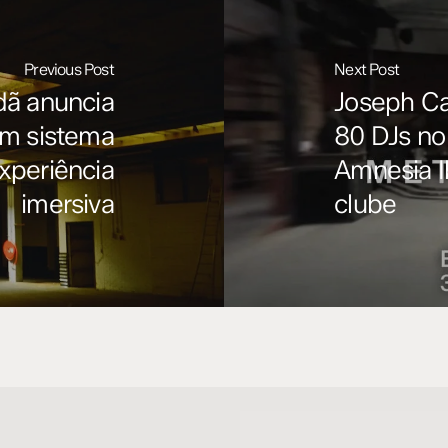
Previous Post
Next Post
ã anuncia
Joseph Ca
om sistema
80 DJs no
xperiência
Amnesia I
imersiva
clube