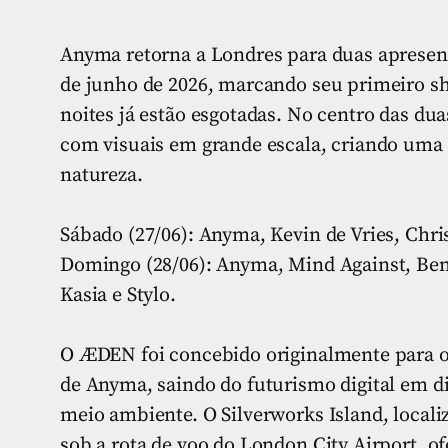
Anyma retorna a Londres para duas apresent
de junho de 2026, marcando seu primeiro sh
noites já estão esgotadas. No centro das d
com visuais em grande escala, criando uma 
natureza.
Sábado (27/06): Anyma, Kevin de Vries, Chri
Domingo (28/06): Anyma, Mind Against, Ben 
Kasia e Stylo.
O ÆDEN foi concebido originalmente para o 
de Anyma, saindo do futurismo digital em d
meio ambiente. O Silverworks Island, local
sob a rota de voo do London City Airport, o