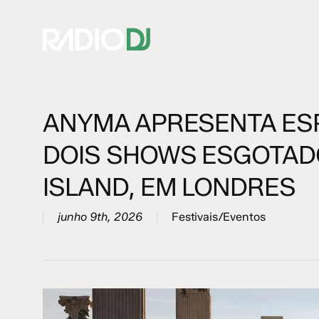
Skip
to
main
content
ANYMA APRESENTA ES
Hit enter to search or ESC to close
DOIS SHOWS ESGOTAD
ISLAND, EM LONDRES
junho 9th, 2026
Festivais/Eventos