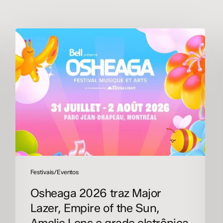
Osheaga
2026
traz
Major
Lazer,
Empire
of
the
Sun,
Amelie
Lens
e
grade
Festivais/Eventos
eletrônica
Osheaga 2026 traz Major
robusta
a
Lazer, Empire of the Sun,
Montreal