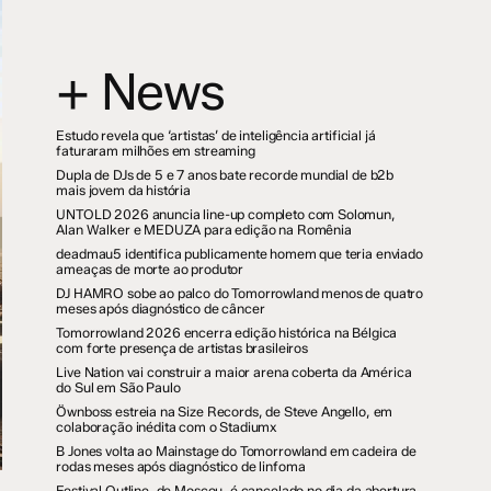
+ News
Estudo revela que ‘artistas’ de inteligência artificial já
faturaram milhões em streaming
Dupla de DJs de 5 e 7 anos bate recorde mundial de b2b
mais jovem da história
UNTOLD 2026 anuncia line-up completo com Solomun,
Alan Walker e MEDUZA para edição na Romênia
deadmau5 identifica publicamente homem que teria enviado
ameaças de morte ao produtor
DJ HAMRO sobe ao palco do Tomorrowland menos de quatro
meses após diagnóstico de câncer
Tomorrowland 2026 encerra edição histórica na Bélgica
com forte presença de artistas brasileiros
Live Nation vai construir a maior arena coberta da América
do Sul em São Paulo
Öwnboss estreia na Size Records, de Steve Angello, em
colaboração inédita com o Stadiumx
B Jones volta ao Mainstage do Tomorrowland em cadeira de
rodas meses após diagnóstico de linfoma
Festival Outline, de Moscou, é cancelado no dia da abertura