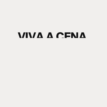
V
I
V
A
A
C
E
N
A
.
S
I
N
T
A
O
S
O
M
.
electronic music news + content
Nome