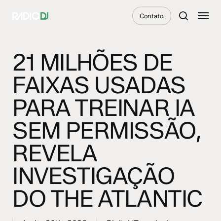
Skip
Menu
Contato
to
search
main
content
21 MILHÕES DE
FAIXAS USADAS
PARA TREINAR IA
SEM PERMISSÃO,
REVELA
INVESTIGAÇÃO
DO THE ATLANTIC