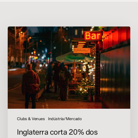
Inglaterra
corta
20%
dos
impostos
de
clubes,
casas
de
show
e
pubs
a
Clubs & Venues
Indústria/Mercado
partir
Inglaterra corta 20% dos
de