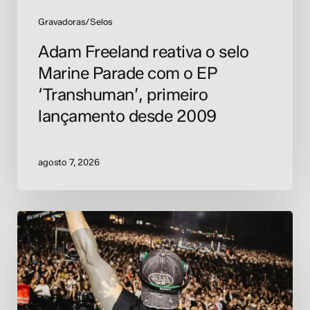
primeiro
lançamento
Gravadoras/Selos
desde
Adam Freeland reativa o selo
2009
Marine Parade com o EP
‘Transhuman’, primeiro
lançamento desde 2009
agosto 7, 2026
Vintage
Culture
pede
mais
uma
música