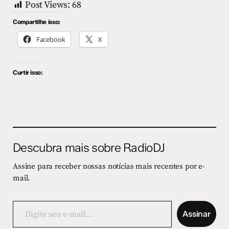
Post Views:
68
Compartilhe isso:
Facebook
X
Curtir isso:
Descubra mais sobre RadioDJ
Assine para receber nossas notícias mais recentes por e-
mail.
Digite
seu
Assinar
e-
mail…