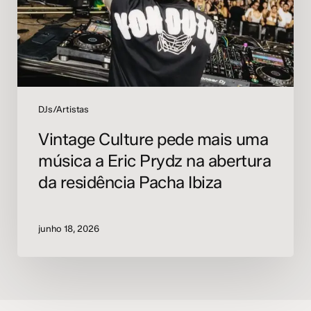
a
Eric
Prydz
na
abertura
da
residência
DJs/Artistas
Pacha
Vintage Culture pede mais uma
Ibiza
música a Eric Prydz na abertura
da residência Pacha Ibiza
junho 18, 2026