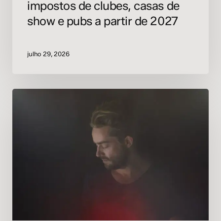
impostos de clubes, casas de
2027
show e pubs a partir de 2027
julho 29, 2026
Adam
Freeland
reativa
o
selo
Marine
Parade
com
o
EP
‘Transhuman’,