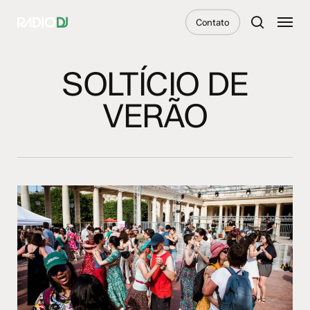
Skip
Menu
Contato
to
search
main
content
SOLTÍCIO DE
VERÃO