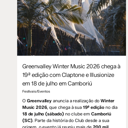
Greenvalley Winter Music 2026 chega à
19ª edição com Claptone e Illusionize
em 18 de julho em Camboriú
Festivais/Eventos
O
Greenvalley
anuncia a realização do
Winter
Music 2026
, que chega à sua
19ª edição
no dia
18 de julho (sábado)
no clube em
Camboriú
(SC)
. Parte da história do Club desde a sua
origem, o evento já reuniu mais de
200 mil