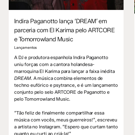
Indira Paganotto lança ‘DREAM’ em
parceria com El Karima pelo ARTCORE
e Tomorrowland Music
Lançamentos
A DJ e produtora espanhola Indira Paganotto
uniu forças com a cantora holandesa-
marroquina El Karima para lançar a faixa inédita
DREAM
. A música combina elementos de
techno eufórico e psytrance, e é um lançamento
conjunto pelo selo ARTCORE de Paganotto e
pelo Tomorrowland Music.
“Tão feliz de finalmente compartilhar essa
música com vocês, meus guerreiros!”, escreveu
a artista no Instagram. “Espero que curtam tanto
quanto eu curti ao criá-la!”