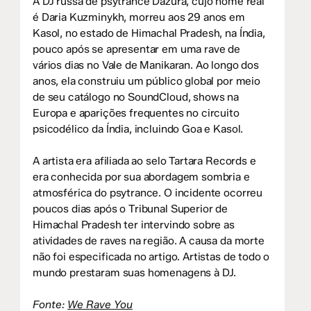
A DJ russa de psytrance Dazura, cujo nome real
é Daria Kuzminykh, morreu aos 29 anos em
Kasol, no estado de Himachal Pradesh, na Índia,
pouco após se apresentar em uma rave de
vários dias no Vale de Manikaran. Ao longo dos
anos, ela construiu um público global por meio
de seu catálogo no SoundCloud, shows na
Europa e aparições frequentes no circuito
psicodélico da Índia, incluindo Goa e Kasol.
A artista era afiliada ao selo Tartara Records e
era conhecida por sua abordagem sombria e
atmosférica do psytrance. O incidente ocorreu
poucos dias após o Tribunal Superior de
Himachal Pradesh ter intervindo sobre as
atividades de raves na região. A causa da morte
não foi especificada no artigo. Artistas de todo o
mundo prestaram suas homenagens à DJ.
Fonte:
We Rave You