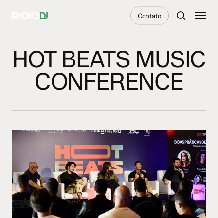
Skip
Menu
Contato
to
search
main
content
HOT BEATS MUSIC
CONFERENCE