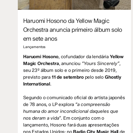
Haruomi Hosono da Yellow Magic
Orchestra anuncia primeiro álbum solo
em sete anos
Lançamentos
Haruomi Hosono
, cofundador da lendária
Yellow
Magic Orchestra
, anunciou
“Yours Sincerely”
,
seu 23º álbum solo e o primeiro desde 2019,
previsto para
11 de setembro
pelo selo
Ghostly
International
.
Segundo o comunicado oficial do artista japonês
de 78 anos, o LP explora
“a compreensão
humana do amor incondicional daqueles que
nos deram a vida”
. Em conjunto com o
lançamento, Hosono fará duas apresentações
nos Estados Unidos: no
Radio City Music Hall
de