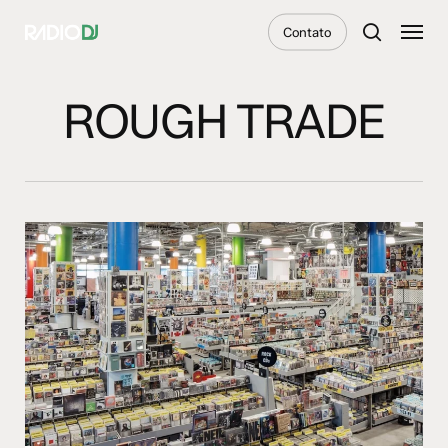
Skip
Menu
Contato
to
search
main
content
ROUGH TRADE