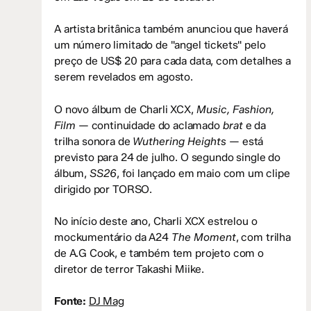
A artista britânica também anunciou que haverá
um número limitado de "angel tickets" pelo
preço de US$ 20 para cada data, com detalhes a
serem revelados em agosto.
O novo álbum de Charli XCX,
Music, Fashion,
Film
— continuidade do aclamado
brat
e da
trilha sonora de
Wuthering Heights
— está
previsto para 24 de julho. O segundo single do
álbum,
SS26
, foi lançado em maio com um clipe
dirigido por TORSO.
No início deste ano, Charli XCX estrelou o
mockumentário da A24
The Moment
, com trilha
de A.G Cook, e também tem projeto com o
diretor de terror Takashi Miike.
Fonte:
DJ Mag