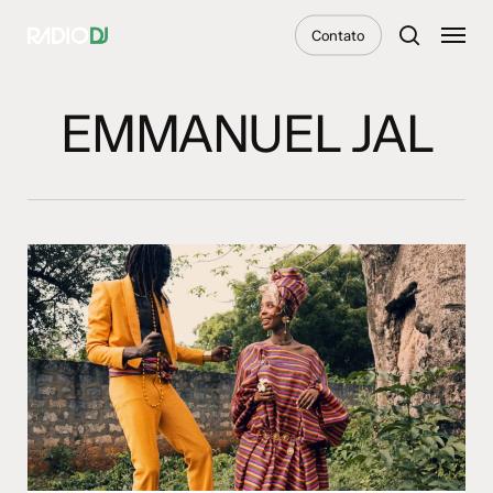
Skip
Menu
Contato
to
search
main
content
EMMANUEL JAL