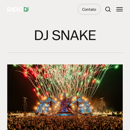
Skip
Menu
Contato
to
search
main
content
DJ SNAKE