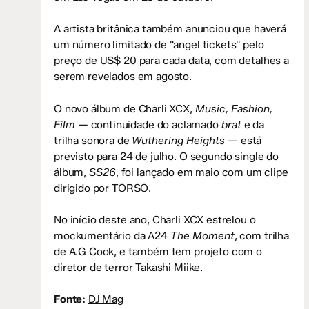
A artista britânica também anunciou que haverá
um número limitado de "angel tickets" pelo
preço de US$ 20 para cada data, com detalhes a
serem revelados em agosto.
O novo álbum de Charli XCX,
Music, Fashion,
Film
— continuidade do aclamado
brat
e da
trilha sonora de
Wuthering Heights
— está
previsto para 24 de julho. O segundo single do
álbum,
SS26
, foi lançado em maio com um clipe
dirigido por TORSO.
No início deste ano, Charli XCX estrelou o
mockumentário da A24
The Moment
, com trilha
de A.G Cook, e também tem projeto com o
diretor de terror Takashi Miike.
Fonte:
DJ Mag