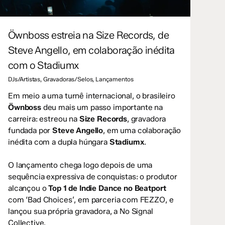
Öwnboss estreia na Size Records, de
Steve Angello, em colaboração inédita
com o Stadiumx
DJs/Artistas
,
Gravadoras/Selos
,
Lançamentos
Em meio a uma turnê internacional, o brasileiro
Öwnboss
deu mais um passo importante na
carreira: estreou na
Size Records
, gravadora
fundada por
Steve Angello
, em uma colaboração
inédita com a dupla húngara
Stadiumx
.
O lançamento chega logo depois de uma
sequência expressiva de conquistas: o produtor
alcançou o
Top 1 de Indie Dance no Beatport
com ‘Bad Choices’, em parceria com FEZZO, e
lançou sua própria gravadora, a No Signal
Collective.