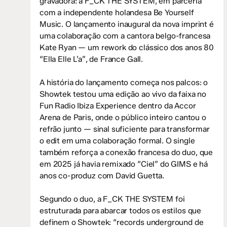
gravadora: a F_CK THE SYSTEM, em parceria
com a independente holandesa Be Yourself
Music. O lançamento inaugural da nova imprint é
uma colaboração com a cantora belgo-francesa
Kate Ryan — um rework do clássico dos anos 80
“Ella Elle L’a”, de France Gall.
A história do lançamento começa nos palcos: o
Showtek testou uma edição ao vivo da faixa no
Fun Radio Ibiza Experience dentro da Accor
Arena de Paris, onde o público inteiro cantou o
refrão junto — sinal suficiente para transformar
o edit em uma colaboração formal. O single
também reforça a conexão francesa do duo, que
em 2025 já havia remixado “Ciel” do GIMS e há
anos co-produz com David Guetta.
Segundo o duo, a F_CK THE SYSTEM foi
estruturada para abarcar todos os estilos que
definem o Showtek: “records underground de